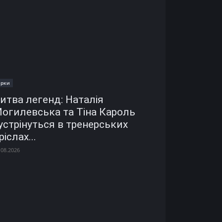
ірки
итва легенд: Наталія
огилевська та Тіна Кароль
устрінуться в тренерських
ріслах...
.08.2026