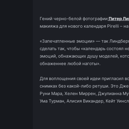
Гений черно-белой фотографии
Питер Ли
макияжа для нового календаря Pirelli – на
«Запечатленные эмоции» — так Линдберг
сделать так, чтобы «календарь состоял н
эмоций, обнажающих душу моделей, кото
обнаженнее любой наготы».
Для воплощения своей идеи пригласил вс
снимках без какой-либо ретуши. Это Дже
Руни Мара, Хелен Миррен, Джулианна Мур
Ума Турман, Алисия Викандер, Кейт Уинсл