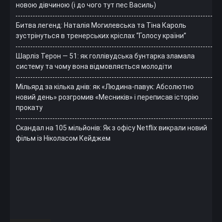
новою дівчиною (і до чого тут пес Василь)
Битва легенд: Наталія Могилевська та Тіна Кароль
зустрінуться в тренерських кріслах “Голосу країни”
Шарліз Терон — 51: як голлівудська бунтарка зламала
систему та чому вона відмовляється молодіти
Мільярд за кілька днів: як «Людина-павук: Абсолютно
новий день» розгромив «Месників» і переписав історію
прокату
Скандал на 105 мільйонів: Як з офісу Netflix викрали новий
фільм із Ніколасом Кейджем