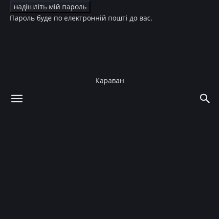
Пароль буде по електронній пошті до вас.
Караван
додому
Зірки
Світська хроніка