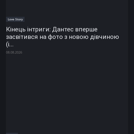
Love Story
Кінець інтриги: Дантес вперше
засвітився на фото з новою дівчиною
(і...
08.08.2026