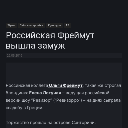
Зірки
Світська хроніка
Культура
ТБ
Российская Фреймут
вышла замуж
26.08.2016
Facebook
X
Telegram
Copy U
Российская коллега
Ольги Фреймут
, такая же строгая
блондинка
Елена Летучая
– ведущая российской
версии шоу “Ревизор” (“Ревизорро”) – на днях сыграла
свадьбу в Греции.
Торжество прошло на острове Санторини.