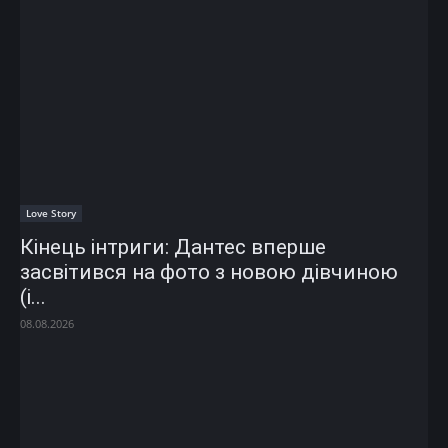
Love Story
Кінець інтриги: Дантес вперше
засвітився на фото з новою дівчиною
(і...
08.08.2026