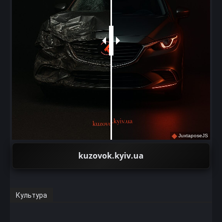
JuxtaposeJS
kuzovok.kyiv.ua
Культура