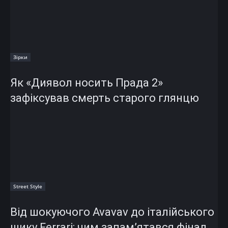
Зірки
Як «Диявол носить Прада 2»
зафіксував смерть старого глянцю
Street Style
Від шокуючого Avavav до італійського
шику Ferrari: чим запам’ятався фінал