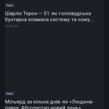
Зірки
Шарліз Терон — 51: як голлівудська
бунтарка зламала систему та чому...
05.08.2026
Зірки
Мільярд за кілька днів: як «Людина-
павук: Абсолютно новий день»