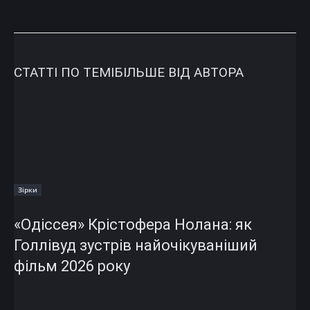
СТАТТІ ПО ТЕМІ
БІЛЬШЕ ВІД АВТОРА
Зірки
«Одіссея» Крістофера Нолана: як
Голлівуд зустрів найочікуваніший
фільм 2026 року