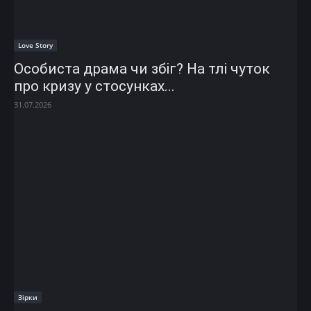
Love Story
Особиста драма чи збіг? На тлі чуток
про кризу у стосунках...
31.07.2026
Зірки