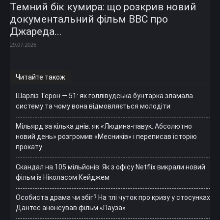
Темний бік кумира: що розкрив новий
документальний фільм ВВС про
Джареда...
29.07.2026
Читайте також
Шарліз Терон — 51: як голлівудська бунтарка зламала
систему та чому вона відмовляється молодіти
Мільярд за кілька днів: як «Людина-павук: Абсолютно
новий день» розгромив «Месників» і переписав історію
прокату
Скандал на 105 мільйонів: Як з офісу Netflix викрали новий
фільм із Ніколасом Кейджем
Особиста драма чи збіг? На тлі чуток про кризу у стосунках
Дантес анонсував фільм «Пауза»