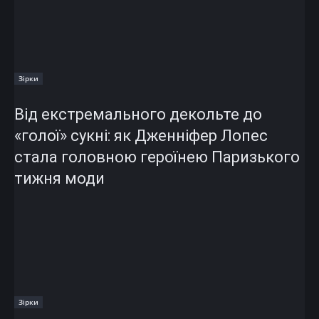
Зірки
Від екстремального декольте до
«голої» сукні: як Дженніфер Лопес
стала головною героїнею Паризького
тижня моди
Зірки