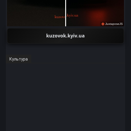
JuxtaposeJS
kuzovok.kyiv.ua
Культура