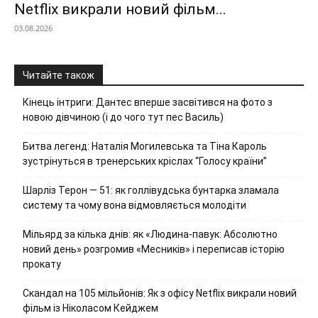
Netflix викрали новий фільм...
03.08.2026
Читайте також
Кінець інтриги: Дантес вперше засвітився на фото з
новою дівчиною (і до чого тут пес Василь)
Битва легенд: Наталія Могилевська та Тіна Кароль
зустрінуться в тренерських кріслах “Голосу країни”
Шарліз Терон — 51: як голлівудська бунтарка зламала
систему та чому вона відмовляється молодіти
Мільярд за кілька днів: як «Людина-павук: Абсолютно
новий день» розгромив «Месників» і переписав історію
прокату
Скандал на 105 мільйонів: Як з офісу Netflix викрали новий
фільм із Ніколасом Кейджем