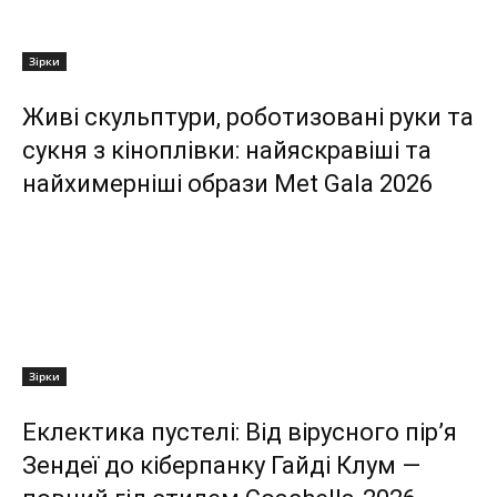
Зірки
Живі скульптури, роботизовані руки та
сукня з кіноплівки: найяскравіші та
найхимерніші образи Met Gala 2026
Зірки
Еклектика пустелі: Від вірусного пір’я
Зендеї до кіберпанку Гайді Клум —