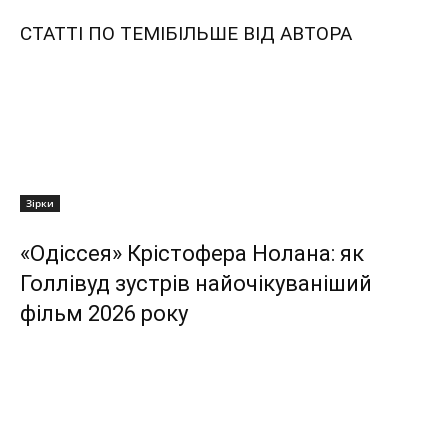
СТАТТІ ПО ТЕМІ
БІЛЬШЕ ВІД АВТОРА
Зірки
«Одіссея» Крістофера Нолана: як
Голлівуд зустрів найочікуваніший
фільм 2026 року