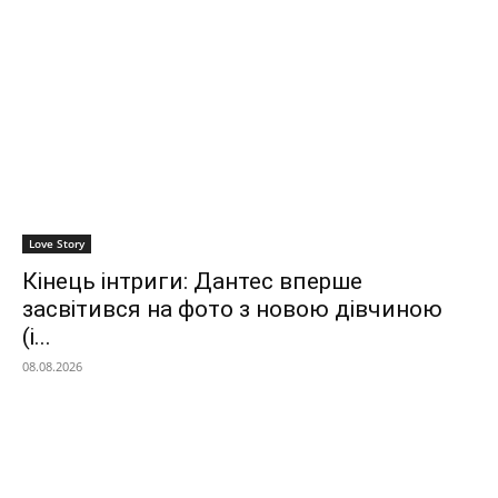
Love Story
Кінець інтриги: Дантес вперше
засвітився на фото з новою дівчиною
(і...
08.08.2026