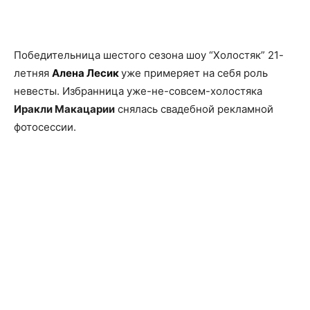
Facebook
X
Telegram
Copy U
Победительница шестого сезона шоу “Холостяк” 21-
летняя
Алена Лесик
уже примеряет на себя роль
невесты. Избранница уже-не-совсем-холостяка
Иракли Макацарии
снялась свадебной рекламной
фотосессии.