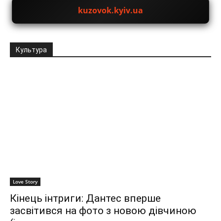
kuzovok.kyiv.ua
Культура
Love Story
Кінець інтриги: Дантес вперше
засвітився на фото з новою дівчиною