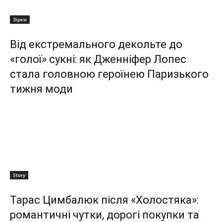
Зірки
Від екстремального декольте до
«голої» сукні: як Дженніфер Лопес
стала головною героїнею Паризького
тижня моди
Story
Тарас Цимбалюк після «Холостяка»:
романтичні чутки, дорогі покупки та