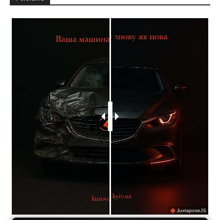
JuxtaposeJS