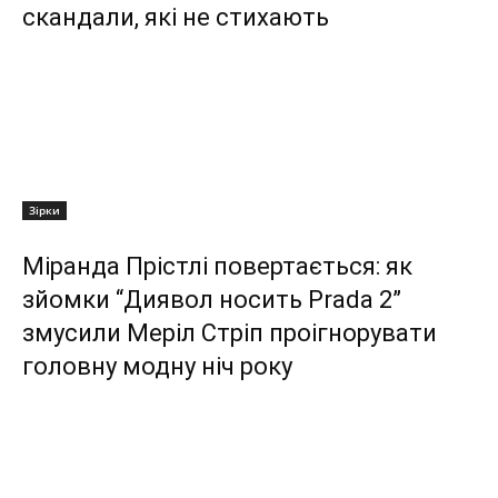
скандали, які не стихають
Зірки
Міранда Прістлі повертається: як
зйомки “Диявол носить Prada 2”
змусили Меріл Стріп проігнорувати
головну модну ніч року