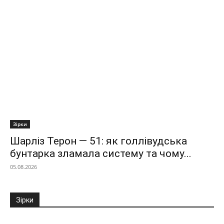
Зірки
Шарліз Терон — 51: як голлівудська
бунтарка зламала систему та чому...
05.08.2026
Зірки