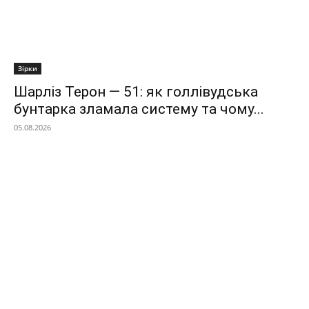
Зірки
Шарліз Терон — 51: як голлівудська
бунтарка зламала систему та чому...
05.08.2026