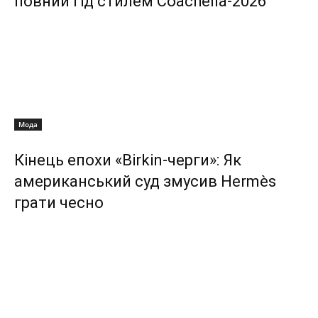
повний гід стилем Coachella-2026
Мода
Кінець епохи «Birkin-черги»: Як
американський суд змусив Hermès
грати чесно