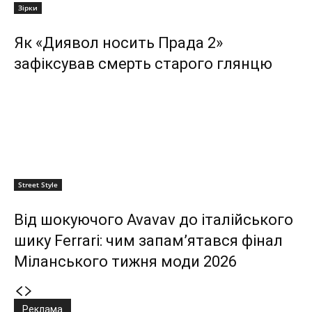
Зірки
Як «Диявол носить Прада 2»
зафіксував смерть старого глянцю
Street Style
Від шокуючого Avavav до італійського
шику Ferrari: чим запам’ятався фінал
Міланського тижня моди 2026
Реклама