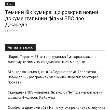
Зірки
Темний бік кумира: що розкрив новий
документальний фільм ВВС про
Джареда...
29.07.2026
Читайте також
Шарліз Терон — 51: як голлівудська бунтарка зламала
систему та чому вона відмовляється молодіти
Мільярд за кілька днів: як «Людина-павук: Абсолютно
новий день» розгромив «Месників» і переписав історію
прокату
Скандал на 105 мільйонів: Як з офісу Netflix викрали новий
фільм із Ніколасом Кейджем
Особиста драма чи збіг? На тлі чуток про кризу у стосунках