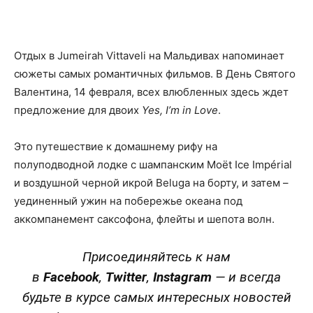
Facebook
X
Telegram
Copy U
Отдых в Jumeirah Vittaveli на Мальдивах напоминает
сюжеты самых романтичных фильмов. В День Святого
Валентина, 14 февраля, всех влюбленных здесь ждет
предложение для двоих
Yes, I’m in Love
.
Это путешествие к домашнему рифу на
полуподводной лодке с шампанским Moët Ice Impérial
и воздушной черной икрой Beluga на борту, и затем –
уединенный ужин на побережье океана под
аккомпанемент саксофона, флейты и шепота волн.
Присоединяйтесь к нам
в
Facebook
,
Twitter
,
Instagram
—
и всегда
будьте в курсе самых интересных новостей