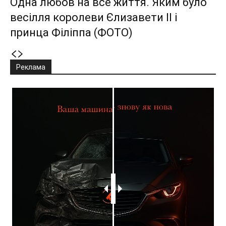
Одна любов на все життя. Яким було
весілля королеви Єлизавети II і
принца Філіппа (ФОТО)
Реклама