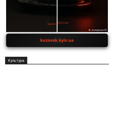
JuxtaposeJS
kuzovok.kyiv.ua
Культура