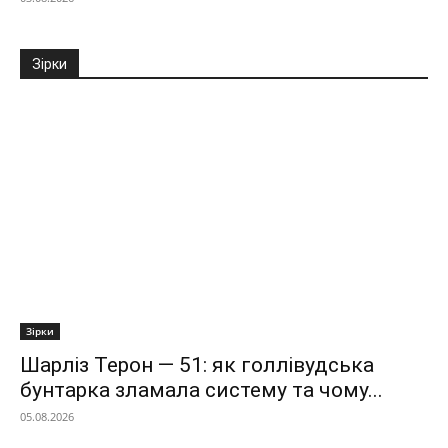
Зірки
Зірки
Шарліз Терон — 51: як голлівудська
бунтарка зламала систему та чому...
05.08.2026