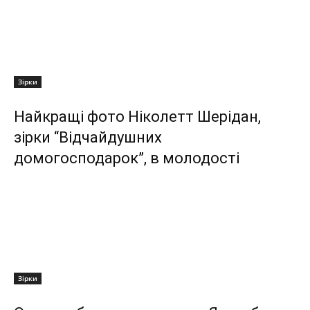
Зірки
Найкращі фото Ніколетт Шерідан,
зірки “Відчайдушних
домогосподарок”, в молодості
Зірки