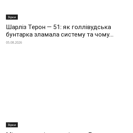
Зірки
Шарліз Терон — 51: як голлівудська
бунтарка зламала систему та чому...
05.08.2026
Зірки