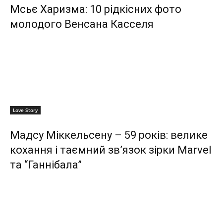
Мсьє Харизма: 10 рідкісних фото
молодого Венсана Касселя
Love Story
Мадсу Міккельсену – 59 років: велике
кохання і таємний зв’язок зірки Marvel
та “Ганнібала”