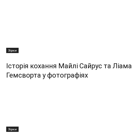
Зірки
Історія кохання Майлі Сайрус та Ліама
Гемсворта у фотографіях
Зірки