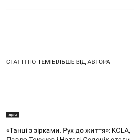
СТАТТІ ПО ТЕМІ
БІЛЬШЕ ВІД АВТОРА
Зірки
«Танці з зірками. Рух до життя»: KOLA,
Павло Текучев і Наталі Солонік стали