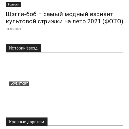
Волосся
Шэгги-боб – самый модный вариант
культовой стрижки на лето 2021 (ФОТО)
01.06.2021
Истории звезд
LOVE STORY
Особиста драма чи збіг? На тлі чуток про
кризу у стосунках Дантес анонсував фільм
«Пауза»
31.07.2026
Красные дорожки