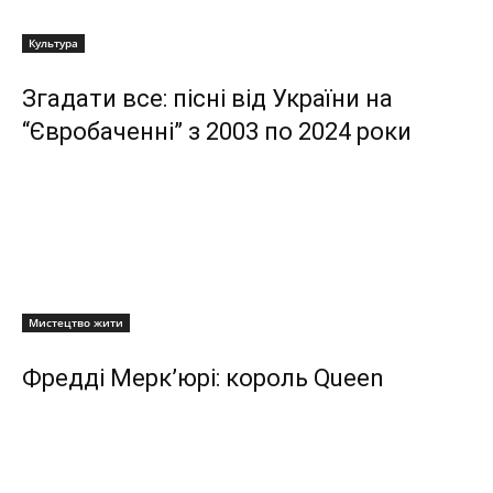
Культура
Згадати все: пісні від України на
“Євробаченні” з 2003 по 2024 роки
Мистецтво жити
Фредді Мерк’юрі: король Queen