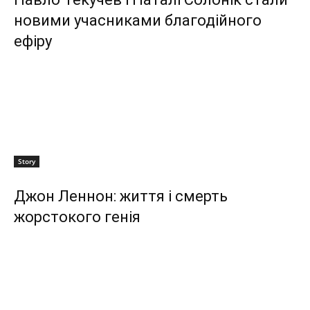
новими учасниками благодійного
ефіру
Story
Джон Леннон: життя і смерть
жорстокого генія