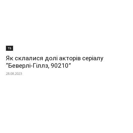
ТБ
Як склалися долі акторів серіалу
“Беверлі-Гіллз, 90210”
28.08.2023