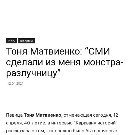
Story
Інтерв'ю
Тоня Матвиенко: “СМИ
сделали из меня монстра-
разлучницу”
12.04.2021
Facebook
X
Telegram
Copy U
Певица
Тоня Матвиенко
, отмечающая сегодня, 12
апреля, 40-летие, в интервью “Каравану историй”
рассказала о том, как сложно было быть дочерью