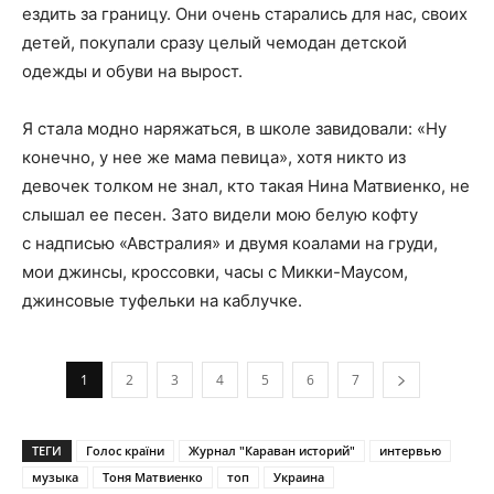
ездить за границу. Они очень старались для нас, своих
детей, покупали сразу целый чемодан детской
одежды и обуви на вырост.
Я стала модно наряжаться, в школе завидовали: «Ну
конечно, у нее же мама певица», хотя никто из
девочек толком не знал, кто такая Нина Матвиенко, не
слышал ее песен. Зато видели мою белую кофту
с надписью «Австралия» и двумя коалами на груди,
мои джинсы, кроссовки, часы с Микки-Маусом,
джинсовые туфельки на каблучке.
1
2
3
4
5
6
7
ТЕГИ
Голос країни
Журнал "Караван историй"
интервью
музыка
Тоня Матвиенко
топ
Украина