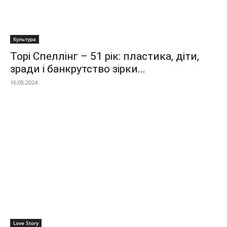
Культура
Торі Спеллінг – 51 рік: пластика, діти,
зради і банкрутство зірки...
16.05.2024
Love Story