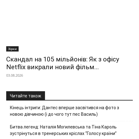
Зірки
Скандал на 105 мільйонів: Як з офісу
Netflix викрали новий фільм...
03.08.2026
Читайте також
Кінець інтриги: Дантес вперше засвітився на фото з
новою дівчиною (і до чого тут пес Василь)
Битва легенд: Наталія Могилевська та Тіна Кароль
зустрінуться в тренерських кріслах “Голосу країни”