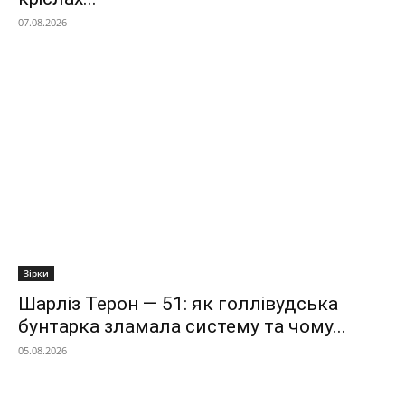
07.08.2026
Зірки
Шарліз Терон — 51: як голлівудська
бунтарка зламала систему та чому...
05.08.2026