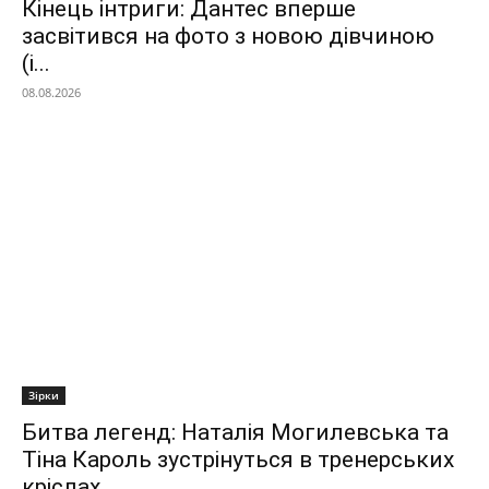
Кінець інтриги: Дантес вперше
засвітився на фото з новою дівчиною
(і...
08.08.2026
Зірки
Битва легенд: Наталія Могилевська та
Тіна Кароль зустрінуться в тренерських
кріслах...