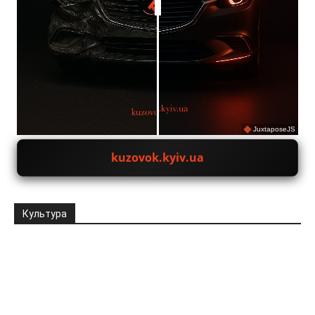
JuxtaposeJS
kuzovok.kyiv.ua
Культура