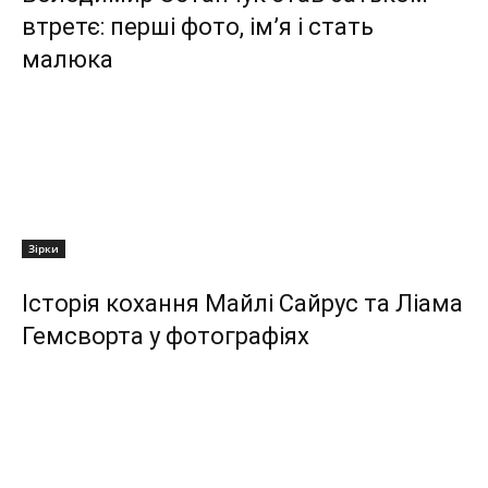
втретє: перші фото, ім’я і стать
малюка
Зірки
Історія кохання Майлі Сайрус та Ліама
Гемсворта у фотографіях