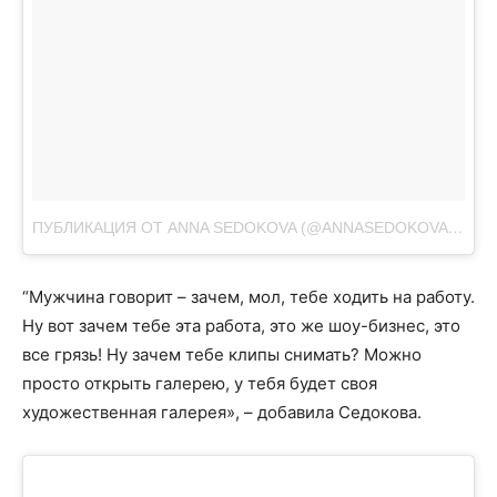
ПУБЛИКАЦИЯ ОТ ANNA SEDOKOVA (@ANNASEDOKOVA)
АВГ 
“Мужчина говорит – зачем, мол, тебе ходить на работу.
Ну вот зачем тебе эта работа, это же шоу-бизнес, это
все грязь! Ну зачем тебе клипы снимать? Можно
просто открыть галерею, у тебя будет своя
художественная галерея», – добавила Седокова.