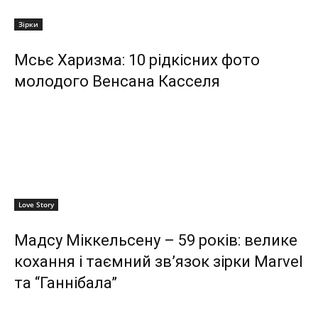
Зірки
Мсьє Харизма: 10 рідкісних фото
молодого Венсана Касселя
Love Story
Мадсу Міккельсену – 59 років: велике
кохання і таємний зв’язок зірки Marvel
та “Ганнібала”