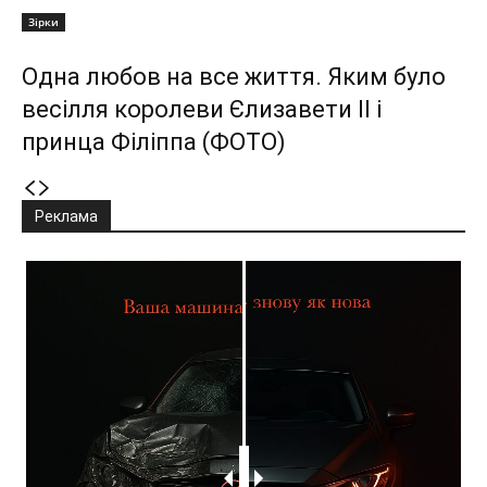
Зірки
Одна любов на все життя. Яким було
весілля королеви Єлизавети II і
принца Філіппа (ФОТО)
Реклама