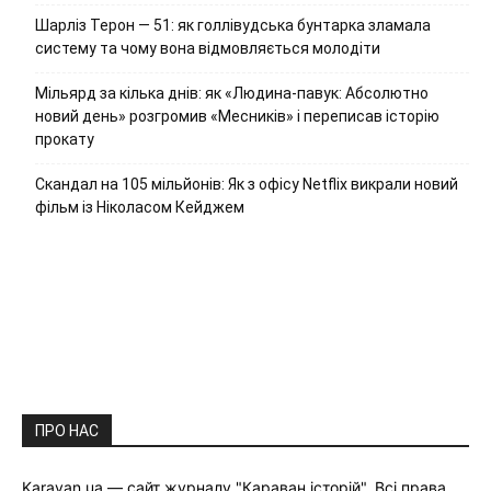
Шарліз Терон — 51: як голлівудська бунтарка зламала
систему та чому вона відмовляється молодіти
Мільярд за кілька днів: як «Людина-павук: Абсолютно
новий день» розгромив «Месників» і переписав історію
прокату
Скандал на 105 мільйонів: Як з офісу Netflix викрали новий
фільм із Ніколасом Кейджем
ПРО НАС
Karavan.ua — сайт журналу "Караван історій". Всі права