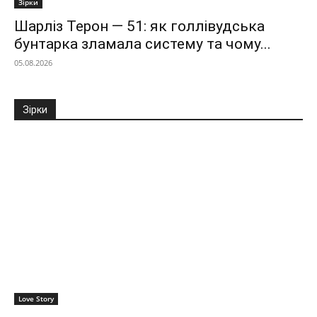
Зірки
Шарліз Терон — 51: як голлівудська
бунтарка зламала систему та чому...
05.08.2026
Зірки
Love Story