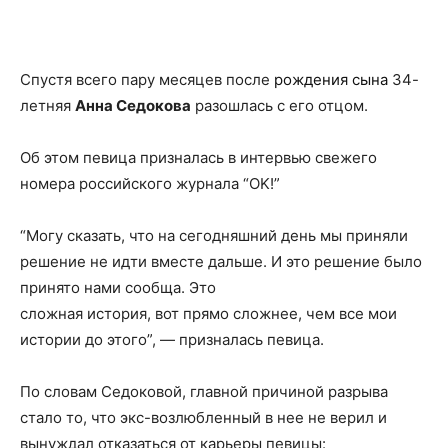
Facebook
X
Telegram
Copy U
Спустя всего пару месяцев после
рождения сына
34-
летняя
Анна Седокова
разошлась с его отцом.
Об этом певица призналась в интервью свежего
номера российского журнала “OK!”
“Могу сказать, что на сегодняшний день мы приняли
решение не идти вместе дальше. И это решение было
принято нами сообща. Это
сложная история, вот прямо сложнее, чем все мои
истории до этого”, — призналась певица.
По словам Седоковой, главной причиной разрыва
стало то, что экс-возлюбленный в нее не верил и
вынуждал отказаться от карьеры певицы: