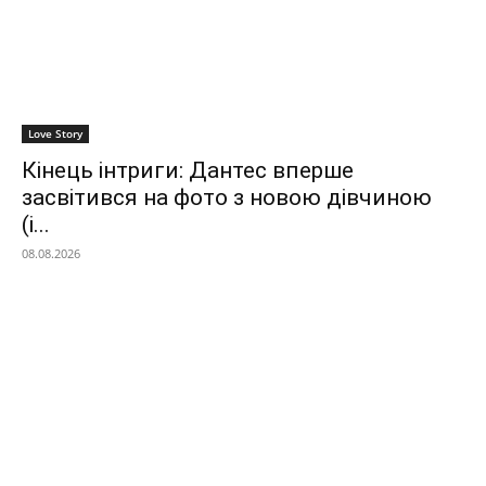
Love Story
Кінець інтриги: Дантес вперше
засвітився на фото з новою дівчиною
(і...
08.08.2026