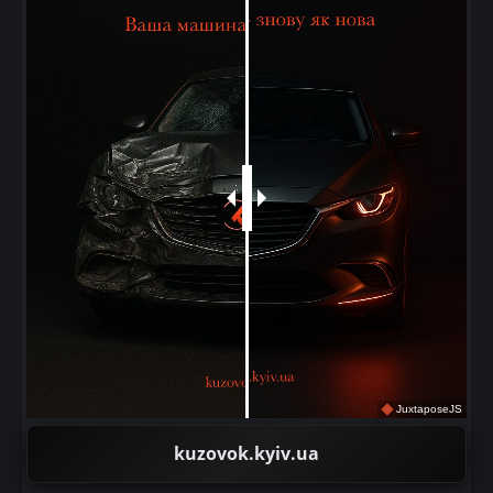
JuxtaposeJS
kuzovok.kyiv.ua