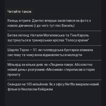
Читайте також
Кінець інтриги: Дантес вперше засвітився на фото з
новою дівчиною (і до чого тут пес Василь)
Битва легенд: Наталія Могилевська та Тіна Кароль
зустрінуться в тренерських кріслах “Голосу країни”
Шарліз Терон — 51: як голлівудська бунтарка зламала
систему та чому вона відмовляється молодіти
Мільярд за кілька днів: як «Людина-павук: Абсолютно
новий день» розгромив «Месників» і переписав історію
прокату
Скандал на 105 мільйонів: Як з офісу Netflix викрали новий
фільм із Ніколасом Кейджем