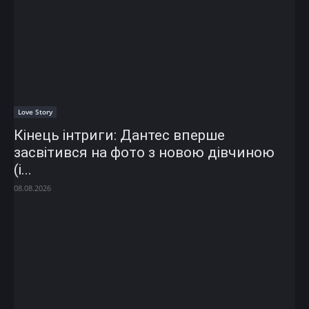
Love Story
Кінець інтриги: Дантес вперше
засвітився на фото з новою дівчиною
(і...
08.08.2026