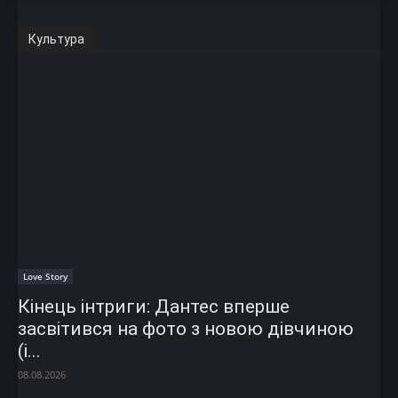
Культура
Love Story
Кінець інтриги: Дантес вперше
засвітився на фото з новою дівчиною
(і...
08.08.2026