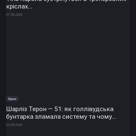
кріслах...
07.08.2026
Зірки
Шарліз Терон — 51: як голлівудська
бунтарка зламала систему та чому...
05.08.2026