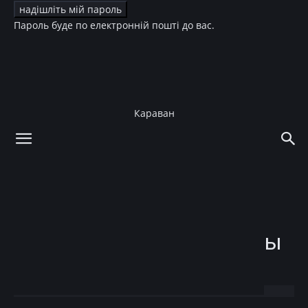
Пароль буде по електронній пошті до вас.
Караван
додому
Краса
Волосся
Краса
Волосся
Зірки
Діти зірок
Красавица-дочь Елены
Кравец покрасила волосы
в ярко-розовый
14.06.2017