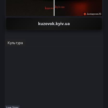
JuxtaposeJS
kuzovok.kyiv.ua
Культура
Love Story