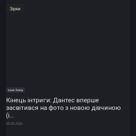
Зірки
Love Story
Кінець інтриги: Дантес вперше
засвітився на фото з новою дівчиною
(і...
08.08.2026