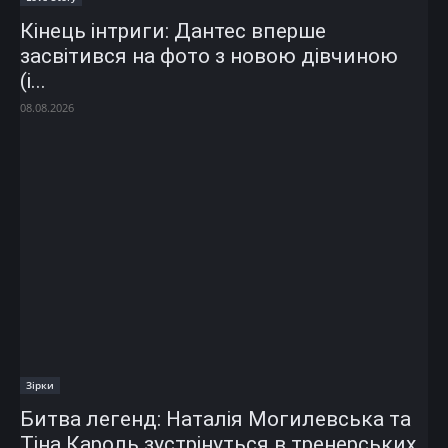
Кінець інтриги: Дантес вперше
засвітився на фото з новою дівчиною
(і...
08.08.2026
Зірки
Битва легенд: Наталія Могилевська та
Тіна Кароль зустрінуться в тренерських