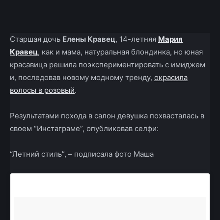
Facebook
X
Telegram
Copy U
Старшая дочь
Елены Кравец
, 14-летняя
Мария
Кравец
, как и мама, натуральная блондинка, но юная
красавица решила поэкспериментировать с имиджем
и, последовав новому модному тренду,
окрасила
волосы в розовый
.
Результатами похода в салон девушка похвасталась в
своем “Инстаграме”, опубликовав селфи:
“Летний стиль”, – подписала фото Маша