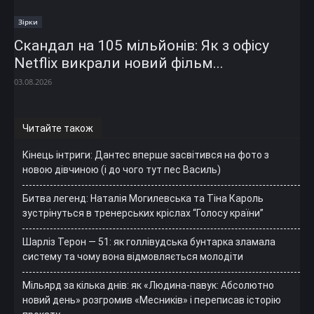
Зірки
Скандал на 105 мільйонів: Як з офісу
Netflix викрали новий фільм...
03.08.2026
Читайте також
Кінець інтриги: Дантес вперше засвітився на фото з
новою дівчиною (і до чого тут пес Василь)
Битва легенд: Наталія Могилевська та Тіна Кароль
зустрінуться в тренерських кріслах “Голосу країни”
Шарліз Терон — 51: як голлівудська бунтарка зламала
систему та чому вона відмовляється молодіти
Мільярд за кілька днів: як «Людина-павук: Абсолютно
новий день» розгромив «Месників» і переписав історію