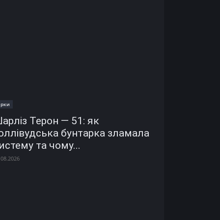
ірки
арліз Терон — 51: як
оллівудська бунтарка зламала
истему та чому...
.08.2026