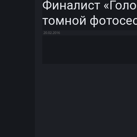
Финалист «Голо
томной фотосес
20.02.2016
Facebook
X
Telegram