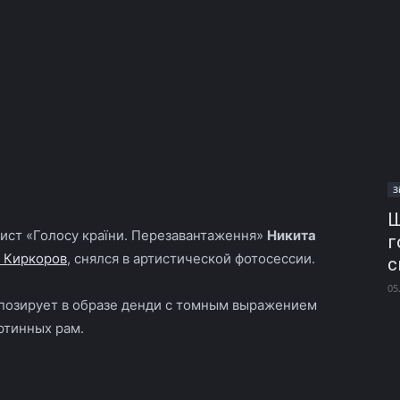
З
Ш
ист «Голосу країни. Перезавантаження»
Никита
г
 Киркоров
, снялся в артистической фотосессии.
с
05
 позирует в образе денди с томным выражением
ртинных рам.