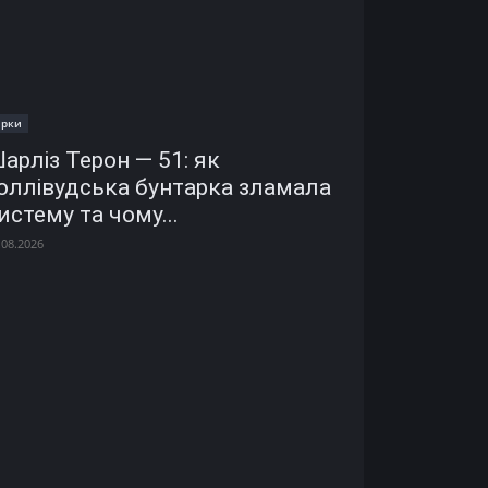
ірки
арліз Терон — 51: як
оллівудська бунтарка зламала
истему та чому...
.08.2026