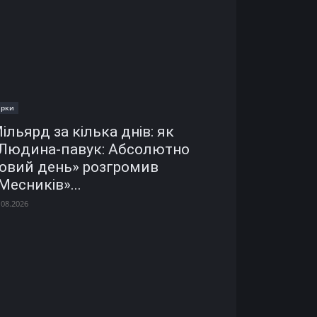
ірки
ільярд за кілька днів: як
Людина-павук: Абсолютно
овий день» розгромив
Месників»...
.08.2026