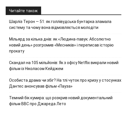
Читайте також
Шарліз Терон — 51: як голлівудська бунтарка зламала
систему та чому вона відмовляється молодіти
Мільярд за кілька днів: як «Людина-павук: Абсолютно
новий день» розгромив «Месників» і переписав історію
прокату
Скандал на 105 мільйонів: Як з офісу Netflix викрали новий
фільм із Ніколасом Кейджем
Особиста драма чи збіг? На тлі чуток про кризу у стосунках
Дантес анонсував фільм «Пауза»
Темний бік кумира: що розкрив новий документальний
фільм ВВС про Джареда Лето