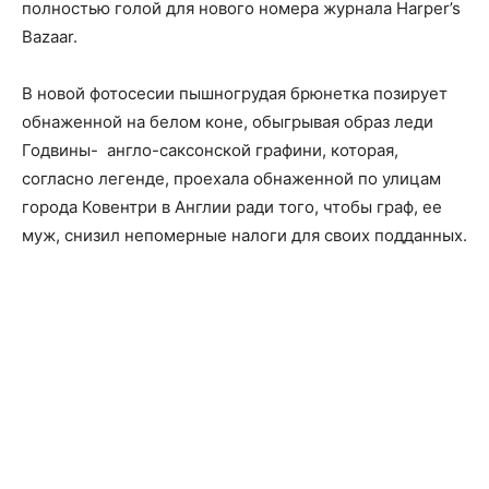
полностью голой для нового номера журнала Harper’s
Bazaar.
В новой фотосесии пышногрудая брюнетка позирует
обнаженной на белом коне, обыгрывая образ леди
Годвины- англо-саксонской графини, которая,
согласно легенде, проехала обнаженной по улицам
города Ковентри в Англии ради того, чтобы граф, ее
муж, снизил непомерные налоги для своих подданных.