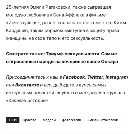
25-летняя Эмили Ратаковски, также сыгравшая
молодую любовницу Бена Аффлека в фильме
«Исчезнувшая», ранее снялась топлес вместе с Кимм
Кардашян, таким образом выступив в защиту права
женщины на свое тело и его сексуальность.
Смотрите также:
Триумф сексуальности. Самые
откровенные наряды на вечеринке после Оскара
Присоединяйтесь к нам в
Facebook
,
Twitter
,
Instagram
или
Вконтакте
и всегда будьте в курсе самых
интересных новостей шоубиза и материалов журнала
«Караван историй»
ТЕГИ
красота
модели
фотосессия
Эмили Ратаковски