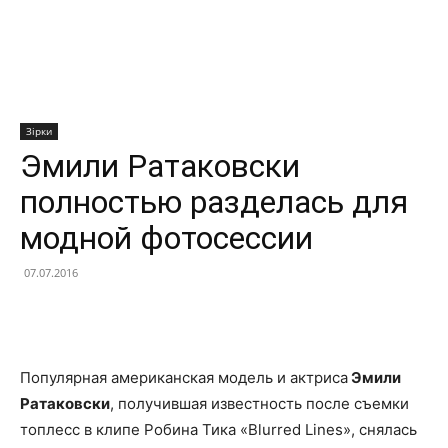
Зірки
Эмили Ратаковски
полностью разделась для
модной фотосессии
07.07.2016
Facebook
X
Telegram
Copy U
Популярная американская модель и актриса
Эмили
Ратаковски
, получившая известность после съемки
топлесс в клипе Робина Тика «Blurred Lines», снялась