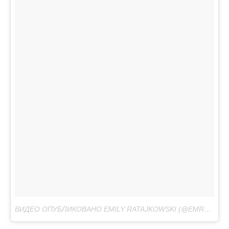
ВИДЕО ОПУБЛИКОВАНО EMILY RATAJKOWSKI (@EMRATA)
И