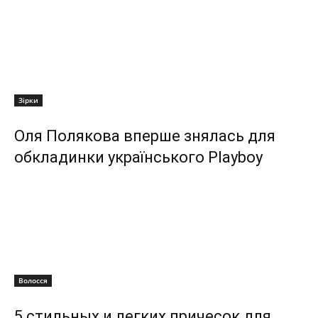
Зірки
Оля Полякова вперше знялась для
обкладинки українського Playboy
Волосся
5 стильных и легких причесок для