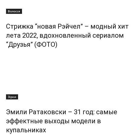
Волосся
Стрижка “новая Рэйчел” – модный хит
лета 2022, вдохновленный сериалом
“Друзья” (ФОТО)
Зірки
Эмили Ратаковски – 31 год: самые
эффектные выходы модели в
купальниках