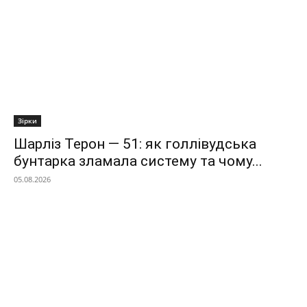
Зірки
Шарліз Терон — 51: як голлівудська
бунтарка зламала систему та чому...
05.08.2026