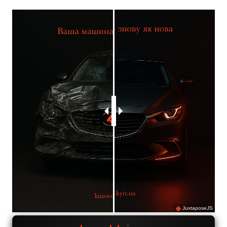
JuxtaposeJS