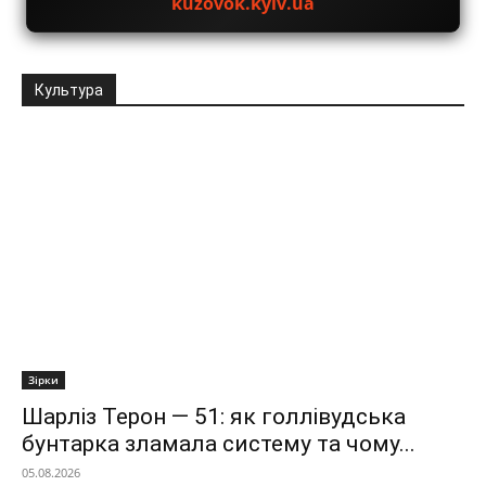
kuzovok.kyiv.ua
Культура
Зірки
Шарліз Терон — 51: як голлівудська
бунтарка зламала систему та чому...
05.08.2026