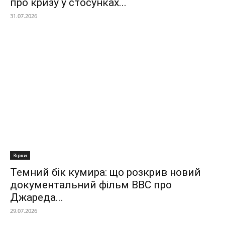
про кризу у стосунках...
31.07.2026
Зірки
Темний бік кумира: що розкрив новий
документальний фільм ВВС про
Джареда...
29.07.2026