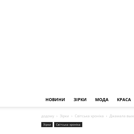
НОВИНИ
ЗІРКИ
МОДА
КРАСА
додому
Зірки
Світська хроніка
Джамала вых
Зірки
Світська хроніка