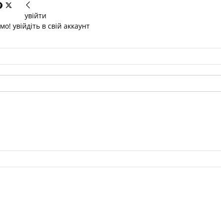
увійти
о! увійдіть в свій аккаунт