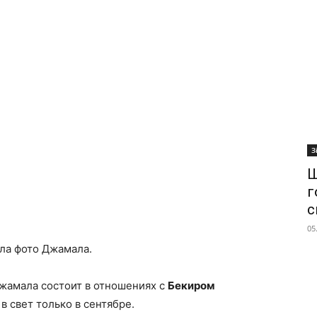
З
Ш
г
с
05
сала фото Джамала.
жамала состоит в отношениях с
Бекиром
в свет только в сентябре.