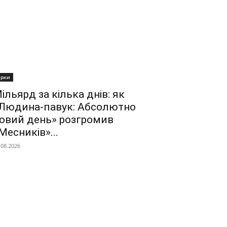
ірки
ільярд за кілька днів: як
Людина-павук: Абсолютно
овий день» розгромив
Месників»...
.08.2026