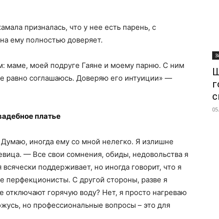
мала призналась, что у нее есть парень, с
она ему полностью доверяет.
З
: маме, моей подруге Гаяне и моему парню. С ним
Ш
все равно соглашаюсь. Доверяю его интуиции» —
г
с
05
вадебное платье
 Думаю, иногда ему со мной нелегко. Я излишне
евица. — Все свои сомнения, обиды, недовольства я
всячески поддерживает, но иногда говорит, что я
ие перфекционисты. С другой стороны, разве я
ре отключают горячую воду? Нет, я просто нагреваю
ожусь, но профессиональные вопросы – это для