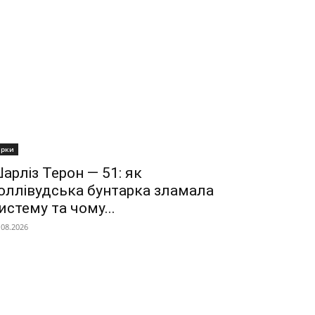
ірки
арліз Терон — 51: як
оллівудська бунтарка зламала
истему та чому...
.08.2026