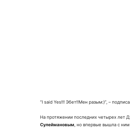
“I said Yes!!! Эбет!!Мен разым:)”, – подпи
На протяжении последних четырех лет Д
Сулеймановым
, но впервые вышла с ним 