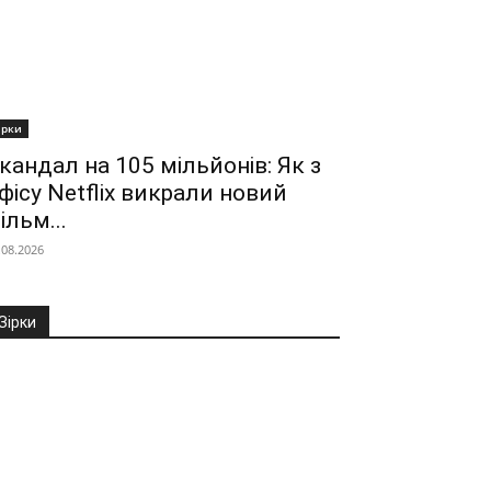
ірки
кандал на 105 мільйонів: Як з
фісу Netflix викрали новий
ільм...
.08.2026
Зірки