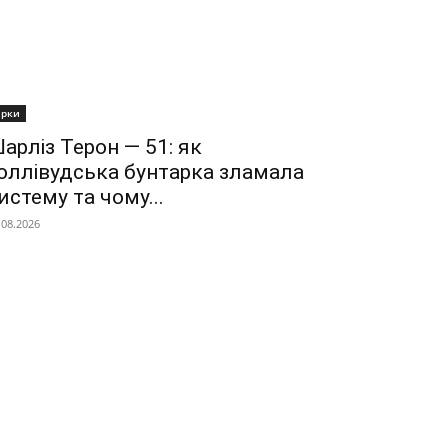
ірки
арліз Терон — 51: як
оллівудська бунтарка зламала
истему та чому...
.08.2026