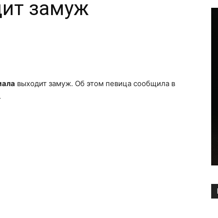
ит замуж
Copy URL
ала
выходит замуж. Об этом певица сообщила в
.