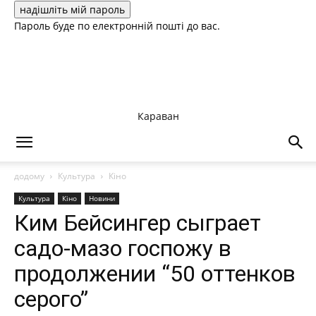
Пароль буде по електронній пошті до вас.
Караван
додому
Культура
Кіно
Культура
Кіно
Новини
Ким Бейсингер сыграет
садо-мазо госпожу в
продолжении “50 оттенков
серого”