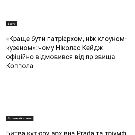
Story
«Краще бути патріархом, ніж клоуном-
кузеном»: чому Ніколас Кейдж
офіційно відмовився від прізвища
Коппола
Зірковий стиль
Битва кутюру, архівна Prada та тріумф