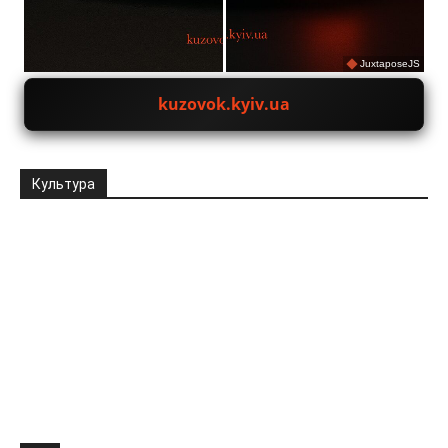
JuxtaposeJS
kuzovok.kyiv.ua
Культура