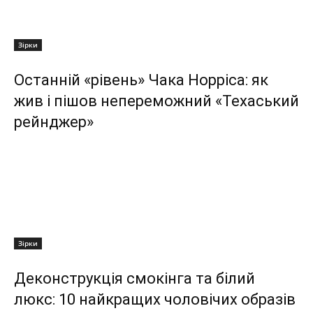
Зірки
Останній «рівень» Чака Норріса: як
жив і пішов непереможний «Техаський
рейнджер»
Зірки
Деконструкція смокінга та білий
люкс: 10 найкращих чоловічих образів