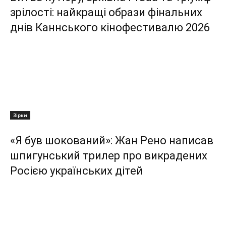
зрілості: найкращі образи фінальних
днів Каннського кінофестивалю 2026
Зірки
«Я був шокований»: Жан Рено написав
шпигунський трилер про викрадених
Росією українських дітей