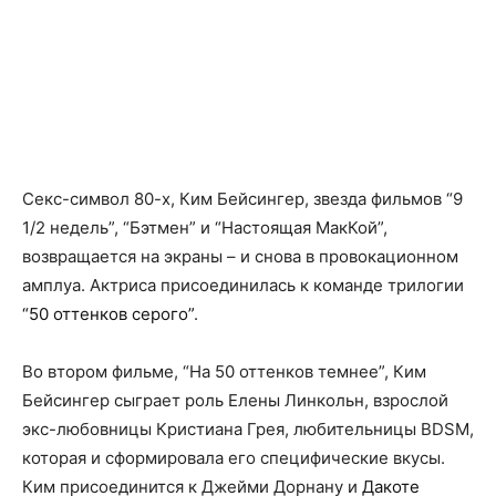
Секс-символ 80-х, Ким Бейсингер, звезда фильмов “9
1/2 недель”, “Бэтмен” и “Настоящая МакКой”,
возвращается на экраны – и снова в провокационном
амплуа. Актриса присоединилась к команде трилогии
“50 оттенков серого”
.
Во втором фильме, “На 50 оттенков темнее”, Ким
Бейсингер сыграет роль Елены Линкольн, взрослой
экс-любовницы Кристиана Грея, любительницы BDSM,
которая и сформировала его специфические вкусы.
Ким присоединится к Джейми Дорнану и
Дакоте