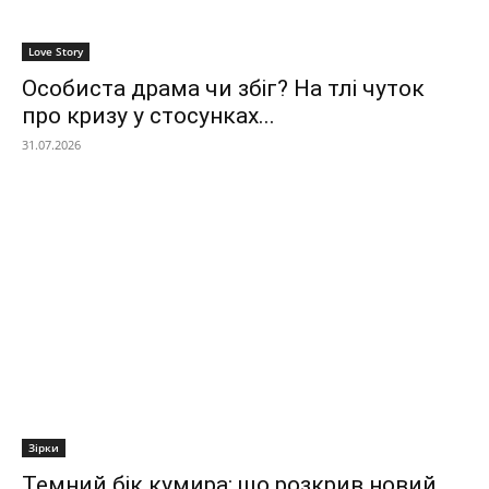
Love Story
Особиста драма чи збіг? На тлі чуток
про кризу у стосунках...
31.07.2026
Зірки
Темний бік кумира: що розкрив новий