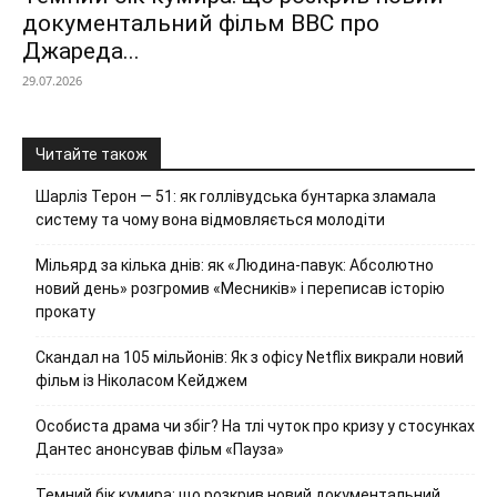
документальний фільм ВВС про
Джареда...
29.07.2026
Читайте також
Шарліз Терон — 51: як голлівудська бунтарка зламала
систему та чому вона відмовляється молодіти
Мільярд за кілька днів: як «Людина-павук: Абсолютно
новий день» розгромив «Месників» і переписав історію
прокату
Скандал на 105 мільйонів: Як з офісу Netflix викрали новий
фільм із Ніколасом Кейджем
Особиста драма чи збіг? На тлі чуток про кризу у стосунках
Дантес анонсував фільм «Пауза»
Темний бік кумира: що розкрив новий документальний