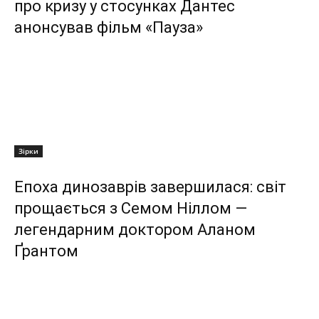
про кризу у стосунках Дантес
анонсував фільм «Пауза»
Зірки
Епоха динозаврів завершилася: світ
прощається з Семом Ніллом —
легендарним доктором Аланом
Ґрантом