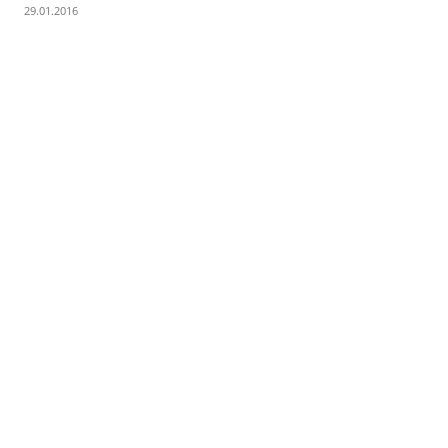
29.01.2016
Facebook
X
Telegram
Copy U