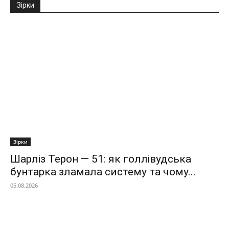
Зірки
Зірки
Шарліз Терон — 51: як голлівудська
бунтарка зламала систему та чому...
05.08.2026