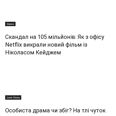
Зірки
Скандал на 105 мільйонів: Як з офісу
Netflix викрали новий фільм із
Ніколасом Кейджем
Love Story
Особиста драма чи збіг? На тлі чуток