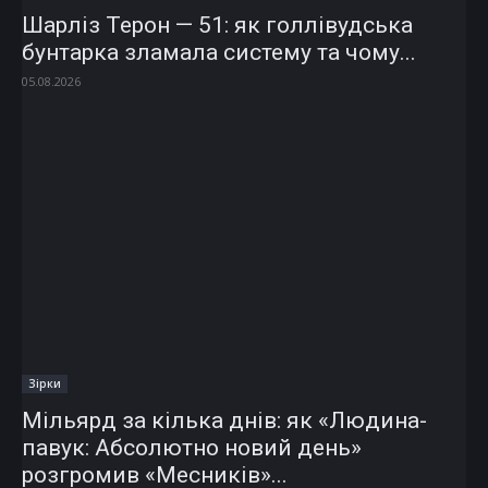
Шарліз Терон — 51: як голлівудська
бунтарка зламала систему та чому...
05.08.2026
Зірки
Мільярд за кілька днів: як «Людина-
павук: Абсолютно новий день»
розгромив «Месників»...