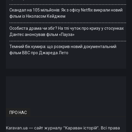
Скандал на 105 мільйонів: Як з офісу Netflix викрали новий
фільм із Ніколасом Кейджем
Особиста драма чи збіг? На тлі чуток про кризу у стосунках
Дантес анонсував фільм «Пауза»
Темний бік кумира: що розкрив новий документальний
фільм ВВС про Джареда Лето
ПРО НАС
Karavan.ua — сайт журналу "Караван історій". Всі права