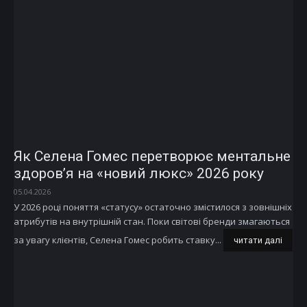
Як Селена Гомес перетворює ментальне
здоров’я на «новий люкс» 2026 року
05.04.2026
У 2026 році поняття «статусу» остаточно змістилося з зовнішніх
атрибутів на внутрішній стан. Поки світові бренди змагаються
за увагу клієнтів, Селена Гомес робить ставку...
читати далі