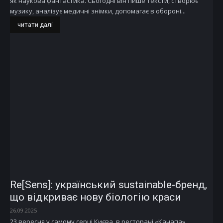
як наукова фантастика. Сьогодні він пише тексти, створює
музику, аналізує медичні знімки, допомагає в обороні...
читати далі
Re[Sens]: український sustainable-бренд,
що відкриває нову біологію краси
26.09.2025
23 вересня у самому серці Києва, в ресторані «Канапа»,