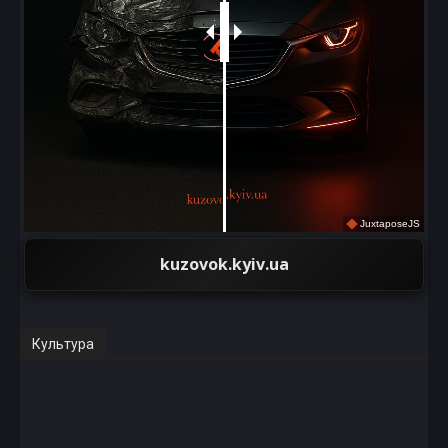
JuxtaposeJS
kuzovok.kyiv.ua
Культура