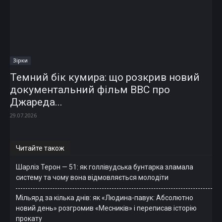
Зірки
Темний бік кумира: що розкрив новий
документальний фільм ВВС про
Джареда...
29.07.2026
Читайте також
Шарліз Терон — 51: як голлівудська бунтарка зламала
систему та чому вона відмовляється молодіти
Мільярд за кілька днів: як «Людина-павук: Абсолютно
новий день» розгромив «Месників» і переписав історію
прокату