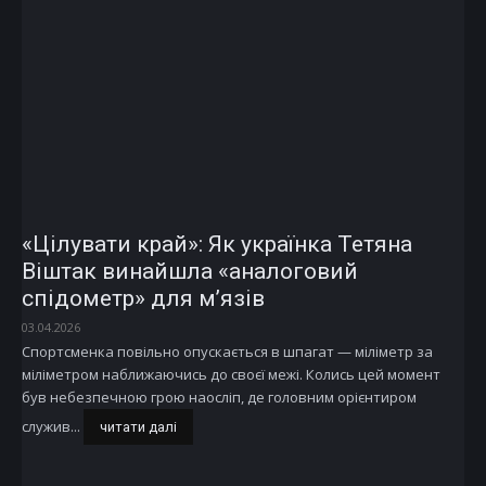
«Цілувати край»: Як українка Тетяна
Віштак винайшла «аналоговий
спідометр» для м’язів
03.04.2026
Спортсменка повільно опускається в шпагат — міліметр за
міліметром наближаючись до своєї межі. Колись цей момент
був небезпечною грою наосліп, де головним орієнтиром
служив...
читати далі