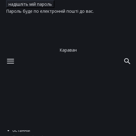
Пароль буде по електронній пошті до вас.
Караван
додому
Стиль життя
Стиль життя
Гурме
Здоров'я
Мое дело!
Подорожі
Стосунки
Технології
останній
останній