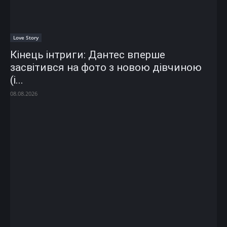
Love Story
Кінець інтриги: Дантес вперше
засвітився на фото з новою дівчиною
(і...
08.08.2026