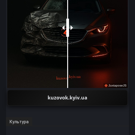
JuxtaposeJS
kuzovok.kyiv.ua
Культура