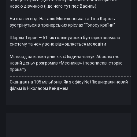
новою дівчиною (і до чого тут пес Василь)
Битва легенд: Наталія Могилевська та Тіна Кароль
зустрінуться в тренерських кріслах “Голосу країни”
Шарліз Терон — 51: як голлівудська бунтарка зламала
систему та чому вона відмовляється молодіти
Мільярд за кілька днів: як «Людина-павук: Абсолютно
новий день» розгромив «Месників» і переписав історію
прокату
Скандал на 105 мільйонів: Як з офісу Netflix викрали новий
фільм із Ніколасом Кейджем