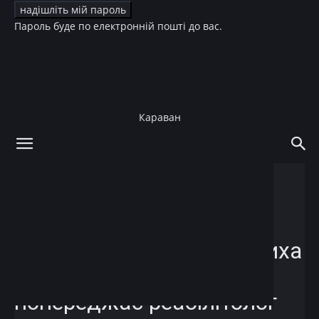
Пароль буде по електронній пошті до вас.
Караван
додому
Стиль життя
Здоров'я
Стиль життя
Здоров'я
“Сколіоз – не просто
проблема постави. Це тиха
загроза інвалідності” –
попереджає реабілітолог