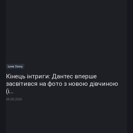
Love Story
Кінець інтриги: Дантес вперше
засвітився на фото з новою дівчиною
(і...
08.08.2026