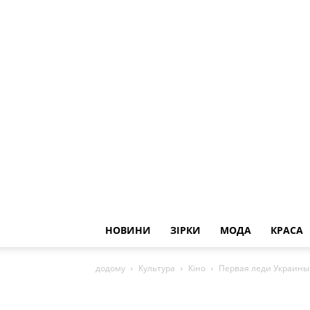
НОВИНИ
ЗІРКИ
МОДА
КРАСА
додому
Культура
Кіно
Первая леди Украины