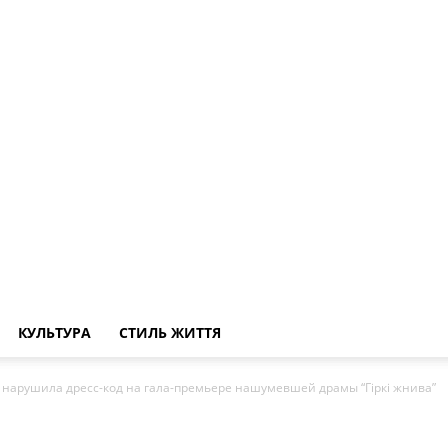
КУЛЬТУРА
СТИЛЬ ЖИТТЯ
 нарушила дресс-код на гала-премьере нашумевшей драмы “Гіркі жнива”