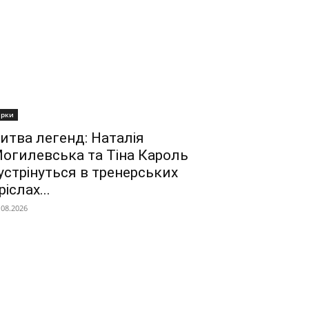
ірки
итва легенд: Наталія
огилевська та Тіна Кароль
устрінуться в тренерських
ріслах...
.08.2026