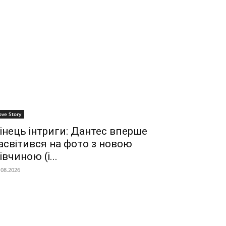
ove Story
інець інтриги: Дантес вперше
асвітився на фото з новою
івчиною (і...
.08.2026