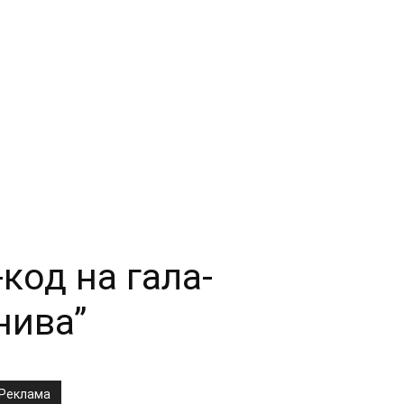
код на гала-
нива”
Реклама