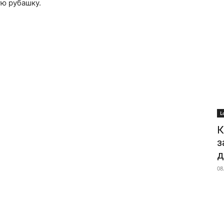
ую рубашку.
L
К
з
д
08