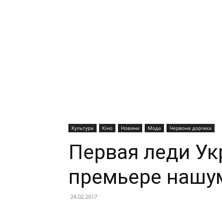
Культура
Кіно
Новини
Мода
Червона доріжка
Первая леди Ук
премьере нашум
24.02.2017
Facebook
X
Telegram