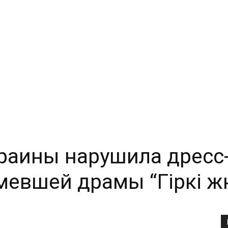
раины нарушила дресс-
евшей драмы “Гіркі ж
Copy URL