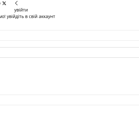
увійти
о! увійдіть в свій аккаунт