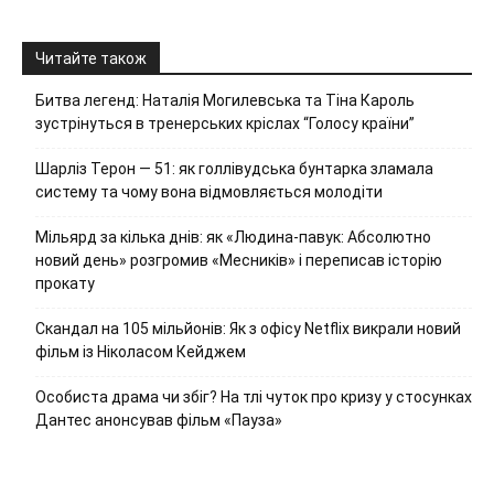
Читайте також
Битва легенд: Наталія Могилевська та Тіна Кароль
зустрінуться в тренерських кріслах “Голосу країни”
Шарліз Терон — 51: як голлівудська бунтарка зламала
систему та чому вона відмовляється молодіти
Мільярд за кілька днів: як «Людина-павук: Абсолютно
новий день» розгромив «Месників» і переписав історію
прокату
Скандал на 105 мільйонів: Як з офісу Netflix викрали новий
фільм із Ніколасом Кейджем
Особиста драма чи збіг? На тлі чуток про кризу у стосунках
Дантес анонсував фільм «Пауза»