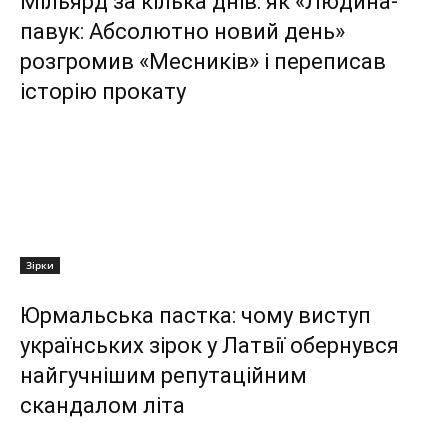
Мільярд за кілька днів: як «Людина-
павук: Абсолютно новий день»
розгромив «Месників» і переписав
історію прокату
Зірки
Юрмальська пастка: чому виступ
українських зірок у Латвії обернувся
найгучнішим репутаційним
скандалом літа