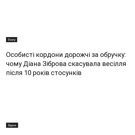
Story
Особисті кордони дорожчі за обручку:
чому Діана Зіброва скасувала весілля
після 10 років стосунків
Зірки