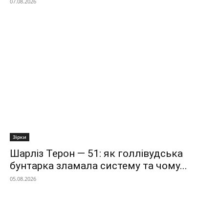
07.08.2026
Зірки
Шарліз Терон — 51: як голлівудська
бунтарка зламала систему та чому...
05.08.2026