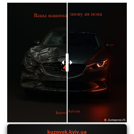
JuxtaposeJS
kuzovok.kyiv.ua