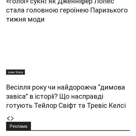
«голої» сукні: як Дженніфер Лопес
стала головною героїнею Паризького
тижня моди
Love Story
Весілля року чи найдорожча “димова
завіса” в історії? Що насправді
готують Тейлор Свіфт та Тревіс Келсі
Реклама