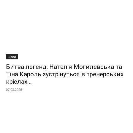
Зірки
Битва легенд: Наталія Могилевська та
Тіна Кароль зустрінуться в тренерських
кріслах...
07.08.2026