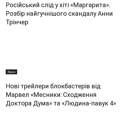
Російський слід у хіті «Маргарита».
Розбір найгучнішого скандалу Анни
Трінчер
Зірки
Нові трейлери блокбастерів від
Марвел «Месники: Сходження
Доктора Дума» та «Людина-павук 4»