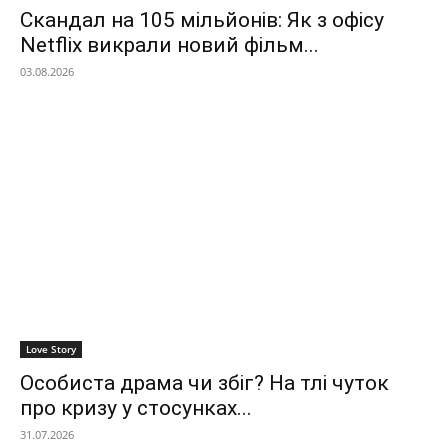
Скандал на 105 мільйонів: Як з офісу
Netflix викрали новий фільм...
03.08.2026
Love Story
Особиста драма чи збіг? На тлі чуток
про кризу у стосунках...
31.07.2026