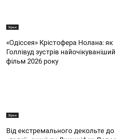
Зірки
«Одіссея» Крістофера Нолана: як
Голлівуд зустрів найочікуваніший
фільм 2026 року
Зірки
Від екстремального декольте до