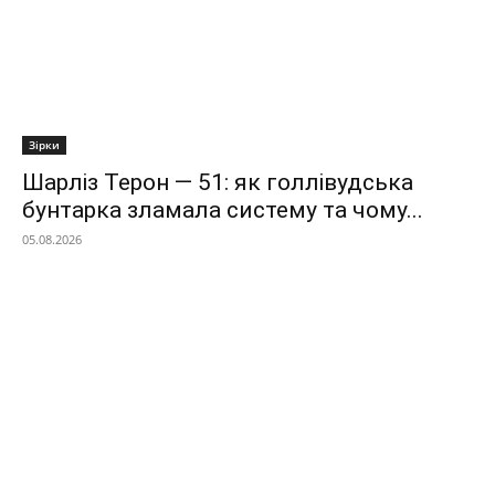
Зірки
Шарліз Терон — 51: як голлівудська
бунтарка зламала систему та чому...
05.08.2026