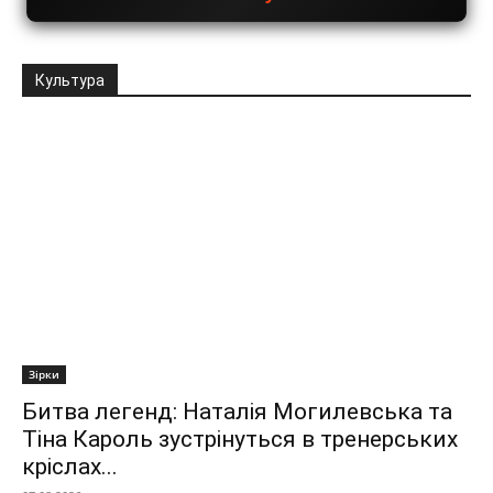
Культура
Зірки
Битва легенд: Наталія Могилевська та
Тіна Кароль зустрінуться в тренерських
кріслах...