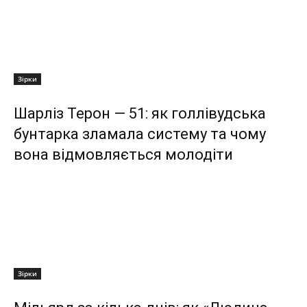
Зірки
Шарліз Терон — 51: як голлівудська
бунтарка зламала систему та чому
вона відмовляється молодіти
Зірки