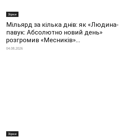
Зірки
Мільярд за кілька днів: як «Людина-
павук: Абсолютно новий день»
розгромив «Месників»...
04.08.2026
Зірки