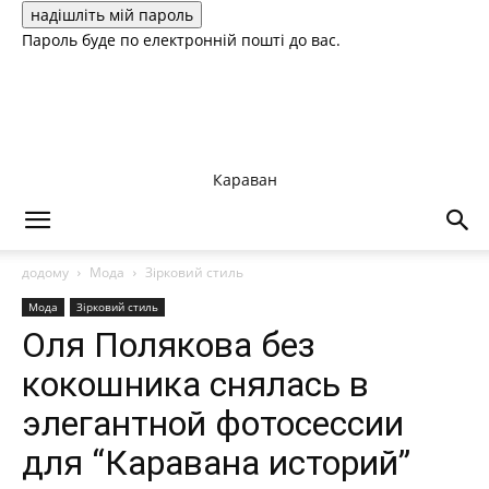
Пароль буде по електронній пошті до вас.
Караван
додому
Мода
Зірковий стиль
Мода
Зірковий стиль
Оля Полякова без
кокошника снялась в
элегантной фотосессии
для “Каравана историй”