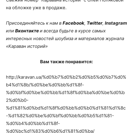
на обложке уже в продаже.
Присоединяйтесь к нам в
Facebook
,
Twitter
,
Instagram
или
Вконтакте
и всегда будьте в курсе самых
интересных новостей шоубиза и материалов журнала
«Караван историй»
Вам также понравится:
http://karavan.ua/%d0%b7%d0%b2%d0%b5%d0%b7%d0%
b4%d1%8b/%d0%be%d0%bb%d1%8f-
%d0%bf%d0%be%d0%bb%d1%8f%d0%ba%d0%be%d0%b
2%d0%b0-
%d1%81%d0%bd%d1%8f%d0%bb%d0%b0%d1%81%d1%8c
-%d1%82%d0%be%d0%bf%d0%bb%d0%b5%d1%81-
%d0%b4%d0%bb%d1%8f-
%d0%bc%d1%83%d0%b6%d1%81%d0%ba/