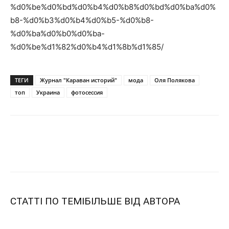
%d0%be%d0%bd%d0%b4%d0%b8%d0%bd%d0%ba%d0%
b8-%d0%b3%d0%b4%d0%b5-%d0%b8-
%d0%ba%d0%b0%d0%ba-
%d0%be%d1%82%d0%b4%d1%8b%d1%85/
ТЕГИ
Журнал "Караван историй"
мода
Оля Полякова
топ
Украина
фотосессия
СТАТТІ ПО ТЕМІ
БІЛЬШЕ ВІД АВТОРА