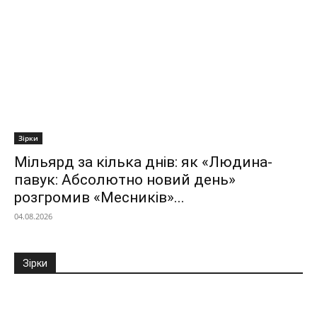
Зірки
Мільярд за кілька днів: як «Людина-
павук: Абсолютно новий день»
розгромив «Месників»...
04.08.2026
Зірки