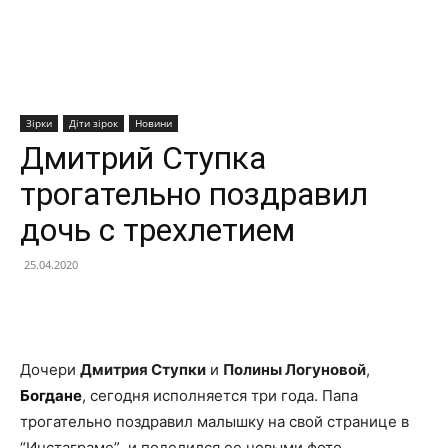
Зірки
Діти зірок
Новини
Дмитрий Ступка
трогательно поздравил
дочь с трехлетием
25.04.2020
Facebook
X
Telegram
Copy U
Дочери
Дмитрия Ступки
и
Полины Логуновой
,
Богдане
, сегодня исполняется три года. Папа
трогательно поздравил малышку на свой странице в
“Инстаграме” и поделился ее новыми фото.