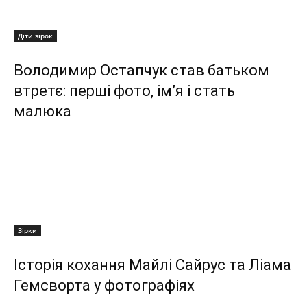
Діти зірок
Володимир Остапчук став батьком
втретє: перші фото, ім’я і стать
малюка
Зірки
Історія кохання Майлі Сайрус та Ліама
Гемсворта у фотографіях