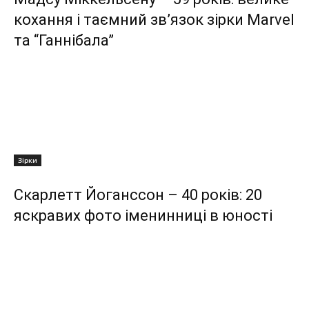
кохання і таємний зв’язок зірки Marvel
та “Ганнібала”
Зірки
Скарлетт Йоганссон – 40 років: 20
яскравих фото іменинниці в юності