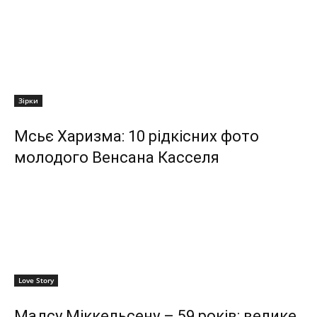
Зірки
Мсьє Харизма: 10 рідкісних фото
молодого Венсана Касселя
Love Story
Мадсу Міккельсену – 59 років: велике