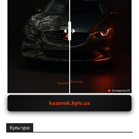
JuxtaposeJS
kuzovok.kyiv.ua
Культура