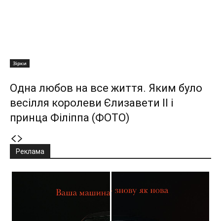
Зірки
Одна любов на все життя. Яким було
весілля королеви Єлизавети II і
принца Філіппа (ФОТО)
Реклама