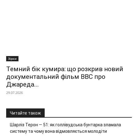
Зірки
Темний бік кумира: що розкрив новий
документальний фільм ВВС про
Джареда...
29.07.2026
Читайте також
Шарліз Терон — 51: як голлівудська бунтарка зламала
систему та чому вона відмовляється молодіти