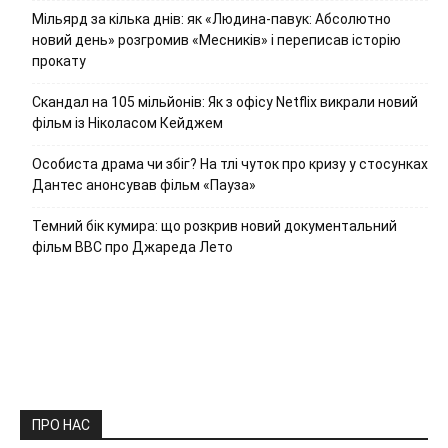
Мільярд за кілька днів: як «Людина-павук: Абсолютно
новий день» розгромив «Месників» і переписав історію
прокату
Скандал на 105 мільйонів: Як з офісу Netflix викрали новий
фільм із Ніколасом Кейджем
Особиста драма чи збіг? На тлі чуток про кризу у стосунках
Дантес анонсував фільм «Пауза»
Темний бік кумира: що розкрив новий документальний
фільм ВВС про Джареда Лето
ПРО НАС