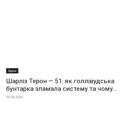
Зірки
Шарліз Терон — 51: як голлівудська
бунтарка зламала систему та чому...
05.08.2026