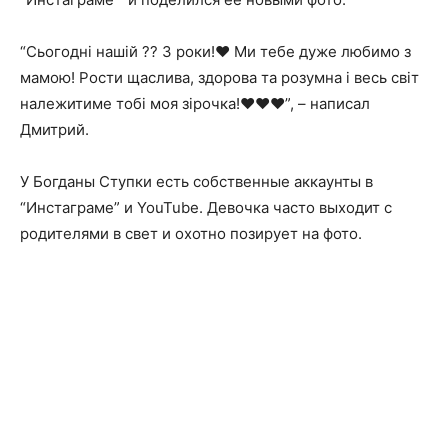
“Сьогодні нашій ?? 3 роки!❤️ Ми тебе дуже любимо з
мамою! Рости щаслива, здорова та розумна і весь світ
належитиме тобі моя зірочка!❤️❤️❤️”, – написал
Дмитрий.
У Богданы Ступки есть собственные аккаунты в
“Инстаграме” и YouTube. Девочка часто выходит с
родителями в свет и охотно позирует на фото.