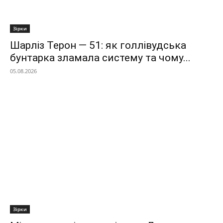
Зірки
Шарліз Терон — 51: як голлівудська
бунтарка зламала систему та чому...
05.08.2026
Зірки