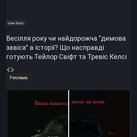
Love Story
Весілля року чи найдорожча “димова
завіса” в історії? Що насправді
готують Тейлор Свіфт та Тревіс Келсі
Реклама