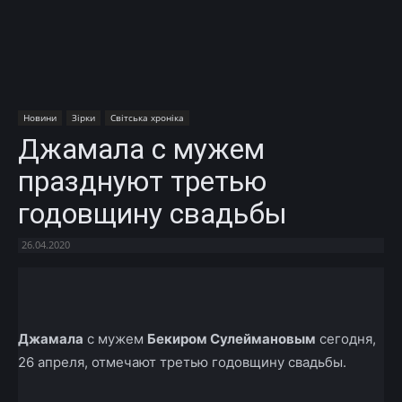
Новини
Зірки
Світська хроніка
Джамала с мужем
празднуют третью
годовщину свадьбы
26.04.2020
Facebook
X
Telegram
Copy U
Джамала
с мужем
Бекиром Сулеймановым
сегодня,
26 апреля, отмечают третью годовщину свадьбы.