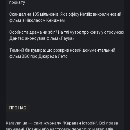
прокату
Скандал на 105 мільйонів: Як з офісу Netflix викрали новий
фільм із Ніколасом Кейджем
Особиста драма чи збіг? На тлі чуток про кризу у стосунках
Дантес анонсував фільм «Пауза»
Темний бік кумира: що розкрив новий документальний
фільм ВВС про Джареда Лето
ПРО НАС
Karavan.ua — сайт журналу "Караван історій". Всі права
захищені. Повний або частковий передрук матеріалів