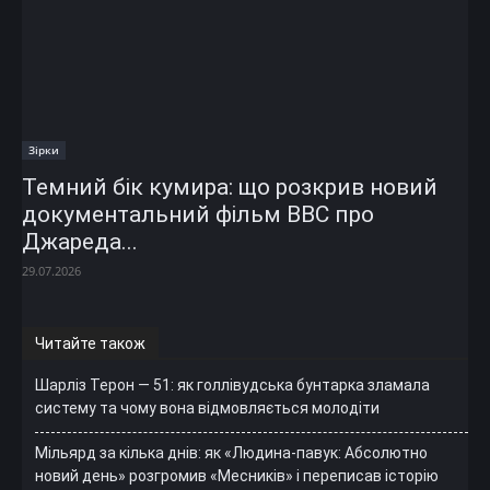
Зірки
Темний бік кумира: що розкрив новий
документальний фільм ВВС про
Джареда...
29.07.2026
Читайте також
Шарліз Терон — 51: як голлівудська бунтарка зламала
систему та чому вона відмовляється молодіти
Мільярд за кілька днів: як «Людина-павук: Абсолютно
новий день» розгромив «Месників» і переписав історію