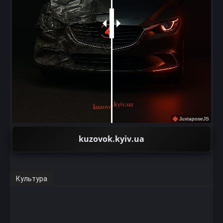
JuxtaposeJS
kuzovok.kyiv.ua
Культура