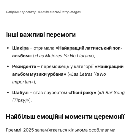
Сабріна Карпентер ©Kevin Mazur/Getty Images
Інші важливі перемоги
Шакіра
– отримала
«Найкращий латинський поп-
альбом»
(
«Las Mujeres Ya No Lloran»
),
Резиденте
– переможець у категорії
«Найкращий
альбом музики урбана»
(
«Las Letras Ya No
Importan»
),
Шабузі
– став лауреатом
«Пісні року»
(
«A Bar Song
(Tipsy)»
).
Найбільш емоційні моменти церемонії
Греммі-2025 запам’ятається кількома особливими