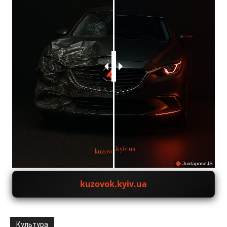
JuxtaposeJS
kuzovok.kyiv.ua
Культура