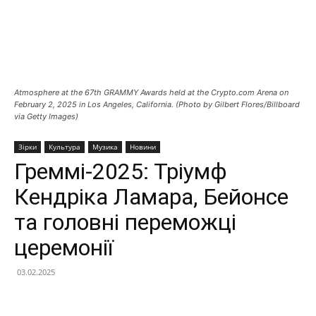
Atmosphere at the 67th GRAMMY Awards held at the Crypto.com Arena on
February 2, 2025 in Los Angeles, California. (Photo by Gilbert Flores/Billboard
via Getty Images)
Зірки
Культура
Музика
Новини
Греммі-2025: Тріумф
Кендріка Ламара, Бейонсе
та головні переможці
церемонії
03.02.2025
Facebook
X
Telegram
Copy U