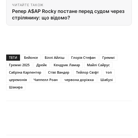
ЧИТАЙТЕ ТАКОЖ
Репер A$AP Rocky постане перед судом через
стрілянину: що відомо?
ТЕГИ
Бейонсе
Біллі Айліш
Глорія Стефан
Греммі
Греммі 2025
Дрейк
Кендрик Ламар
Майлі Сайрус
Сабріна Карпентер
Стіві Вандер
Тейлор Свіфт
топ
церемонія
Чаппелл Роан
червона доріжка
Шабузі
Шакира