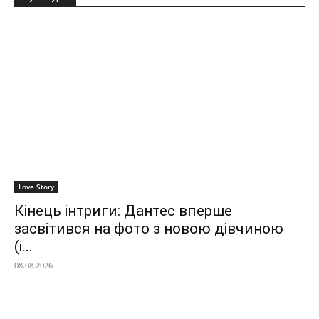
Love Story
Кінець інтриги: Дантес вперше
засвітився на фото з новою дівчиною
(і...
08.08.2026