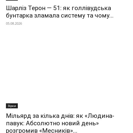
Шарліз Терон — 51: як голлівудська
бунтарка зламала систему та чому...
05.08.2026
Зірки
Мільярд за кілька днів: як «Людина-
павук: Абсолютно новий день»
розгромив «Месників»...