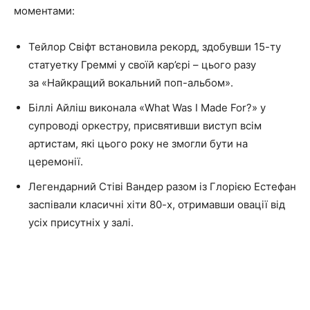
моментами:
Тейлор Свіфт встановила рекорд, здобувши 15-ту
статуетку Греммі у своїй кар’єрі – цього разу
за «Найкращий вокальний поп-альбом».
Біллі Айліш виконала «What Was I Made For?» у
супроводі оркестру, присвятивши виступ всім
артистам, які цього року не змогли бути на
церемонії.
Легендарний Стіві Вандер разом із Глорією Естефан
заспівали класичні хіти 80-х, отримавши овації від
усіх присутніх у залі.