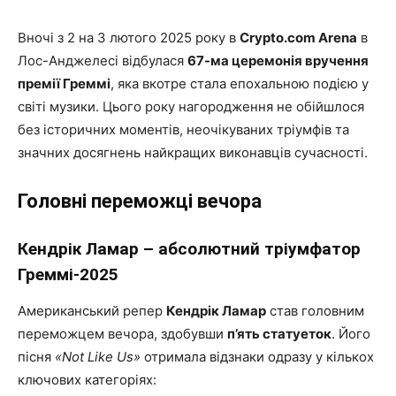
Вночі з 2 на 3 лютого 2025 року в
Crypto.com Arena
в
Лос-Анджелесі відбулася
67-ма церемонія вручення
премії Греммі
, яка вкотре стала епохальною подією у
світі музики. Цього року нагородження не обійшлося
без історичних моментів, неочікуваних тріумфів та
значних досягнень найкращих виконавців сучасності.
Головні переможці вечора
Кендрік Ламар – абсолютний тріумфатор
Греммі-2025
Американський репер
Кендрік Ламар
став головним
переможцем вечора, здобувши
п’ять статуеток
. Його
пісня
«Not Like Us»
отримала відзнаки одразу у кількох
ключових категоріях: