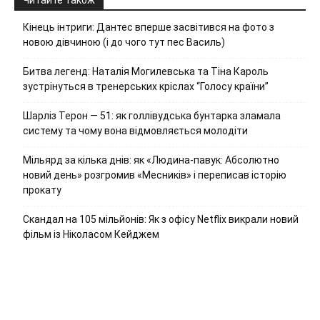
Кінець інтриги: Дантес вперше засвітився на фото з
новою дівчиною (і до чого тут пес Василь)
Битва легенд: Наталія Могилевська та Тіна Кароль
зустрінуться в тренерських кріслах “Голосу країни”
Шарліз Терон — 51: як голлівудська бунтарка зламала
систему та чому вона відмовляється молодіти
Мільярд за кілька днів: як «Людина-павук: Абсолютно
новий день» розгромив «Месників» і переписав історію
прокату
Скандал на 105 мільйонів: Як з офісу Netflix викрали новий
фільм із Ніколасом Кейджем