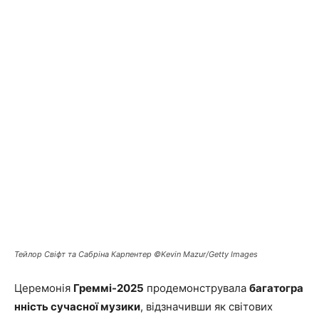
Тейлор Свіфт та Сабріна Карпентер ©Kevin Mazur/Getty Images
Церемонія
Греммі-2025
продемонструвала
багатогра
нність сучасної музики
, відзначивши як світових