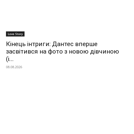
Love Story
Кінець інтриги: Дантес вперше
засвітився на фото з новою дівчиною
(і...
08.08.2026