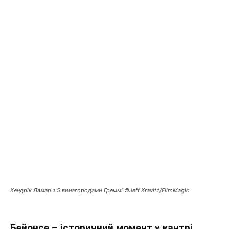
Кендрік Ламар з 5 винагородами Греммі ©Jeff Kravitz/FilmMagic
Бейонсе – історичний момент у кантрі