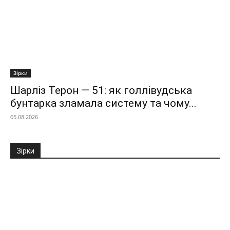
Зірки
Шарліз Терон — 51: як голлівудська
бунтарка зламала систему та чому...
05.08.2026
Зірки