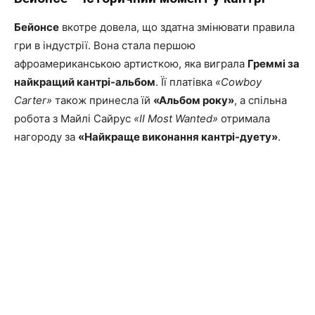
Бейонсе
вкотре довела, що здатна змінювати правила
гри в індустрії. Вона стала першою
афроамериканською артисткою, яка виграла
Греммі за
найкращий кантрі-альбом
. Її платівка
«Cowboy
Carter»
також принесла їй
«Альбом року»
, а спільна
робота з Майлі Сайрус
«II Most Wanted»
отримала
нагороду за
«Найкраще виконання кантрі-дуету»
.