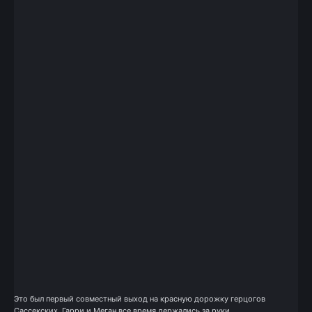
Это был первый совместный выход на красную дорожку герцогов
Сассекских. Гарри и Меган все время держались за руки