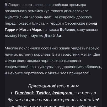
В Лондоне состоялась европейская премьера
ожидаемого ремейка культового диснеевского
мультфильма
“Король лев”
. На ковровой дорожке
перед показом блистали герцоги Сассекские
принц
Гарри
и
Меган Маркл
, а также
Бейонсе
, озвучившая
львицу Налу, с мужем
Джей-Зи
.
Многие поклонники особенно ждали увидеть первую
личную встречу королевы Би и герцогини Меган. Две
самые влиятельные чернокожие женщины
современной поп-культуры поздоровавшись обнялись,
и Бейонсе обратилась к Меган “Моя принцесса”.
Присоединяйтесь к нам
в
Facebook
,
Twitter
,
Instagram
—
и всегда
будьте в курсе самых интересных новостей
шоубиза и материалов журнала «Караван