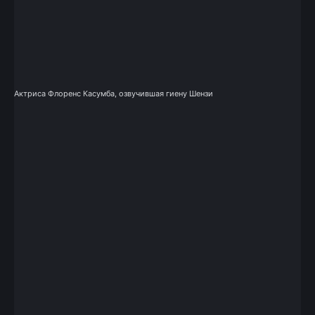
Актриса Флоренс Касумба, озвучившая гиену Шензи