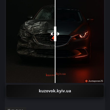
JuxtaposeJS
kuzovok.kyiv.ua