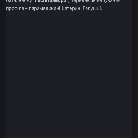
батальйону
“Госпітальєри”
, передавши керування
профілем парамедикині Катерині Галушці.