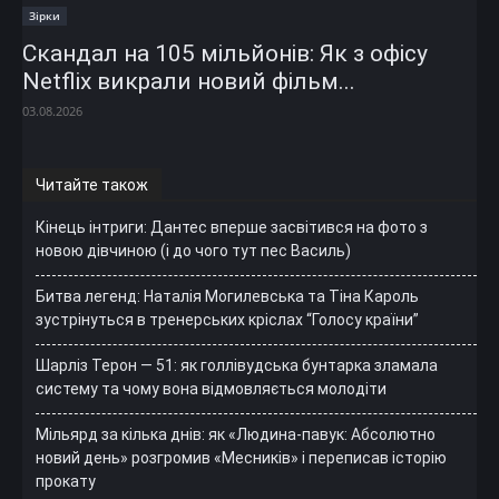
Зірки
Скандал на 105 мільйонів: Як з офісу
Netflix викрали новий фільм...
03.08.2026
Читайте також
Кінець інтриги: Дантес вперше засвітився на фото з
новою дівчиною (і до чого тут пес Василь)
Битва легенд: Наталія Могилевська та Тіна Кароль
зустрінуться в тренерських кріслах “Голосу країни”
Шарліз Терон — 51: як голлівудська бунтарка зламала
систему та чому вона відмовляється молодіти
Мільярд за кілька днів: як «Людина-павук: Абсолютно
новий день» розгромив «Месників» і переписав історію
прокату