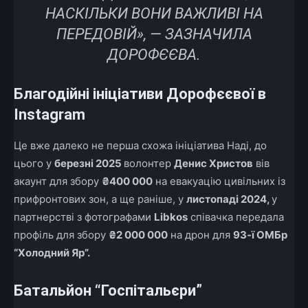
НАСКІЛЬКИ ВОНИ ВАЖЛИВІ НА
ПЕРЕДОВІЙ», — ЗАЗНАЧИЛА
ДОРОФЄЄВА.
Благодійні ініціативи Дорофєєвої в
Instagram
Це вже далеко не перша схожа ініціатива Наді, до
цього у
березні 2025
волонтер
Денис Христов
вів
акаунт для збору
₴400 000
на евакуацію цивільних із
прифронтових зон, а ще раніше, у
листопаді 2024,
у
партнерстві з фотографами
Libkos
співачка передала
профіль для збору
₴2 000 000
на дрон для
93-ї ОМБр
“Холодний Яр”.
Батальйон “Госпітальєри”