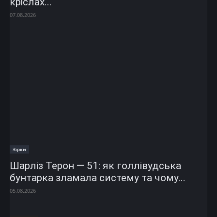
кріслах...
07.08.2026
Зірки
Шарліз Терон — 51: як голлівудська
бунтарка зламала систему та чому...
05.08.2026