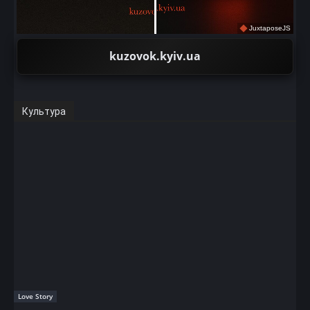
JuxtaposeJS
kuzovok.kyiv.ua
Культура
Love Story