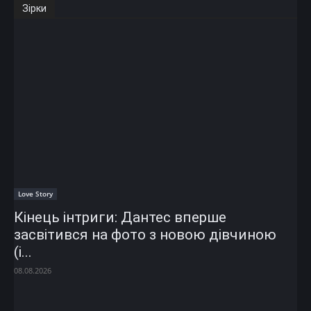
Зірки
Love Story
Кінець інтриги: Дантес вперше
засвітився на фото з новою дівчиною
(і...
08.08.2026