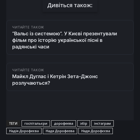
Дивіться також:
ЧИТАЙТЕ ТАКОЖ
“Вальс із системою”. У Києві презентували
фільм про історію української пісні в
радянські часи
ЧИТАЙТЕ ТАКОЖ
Майкл Дуглас і Кетрін Зета-Джонс
розлучаються?
ТЕГИ
госпітальєри
дорофеева
збір
інстаграм
Надія Дорофеєва
Надя Дорофеева
Надя Дорофєєва