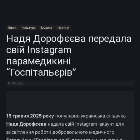
Зірки
Культура
Музика
Новини
Надя Дорофєєва передала
свій Instagram
парамедикині
“Госпітальєрів”
16.05.2025
Facebook
X
Telegram
Copy U
15 травня 2025 року
популярна українська співачка
Надя Дорофєєва
надала свій Instagram-акаунт для
висвітлення роботи добровольчого медичного