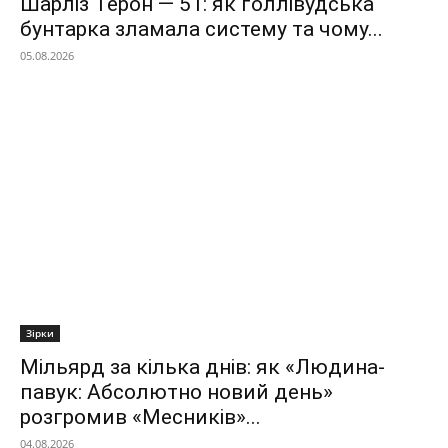
Шарліз Терон — 51: як голлівудська
бунтарка зламала систему та чому...
05.08.2026
Зірки
Мільярд за кілька днів: як «Людина-
павук: Абсолютно новий день»
розгромив «Месників»...
04.08.2026