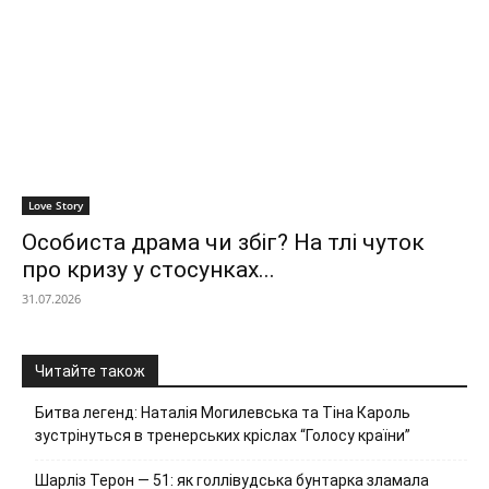
Love Story
Особиста драма чи збіг? На тлі чуток
про кризу у стосунках...
31.07.2026
Читайте також
Битва легенд: Наталія Могилевська та Тіна Кароль
зустрінуться в тренерських кріслах “Голосу країни”
Шарліз Терон — 51: як голлівудська бунтарка зламала