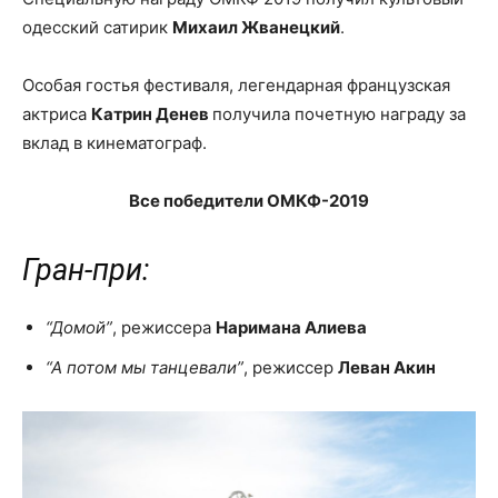
одесский сатирик
Михаил Жванецкий
.
Особая гостья фестиваля, легендарная французская
актриса
Катрин Денев
получила почетную награду за
вклад в кинематограф.
Все победители ОМКФ-2019
Гран-при:
“Домой”
, режиссера
Наримана Алиева
“А потом мы танцевали”
, режиссер
Леван Акин