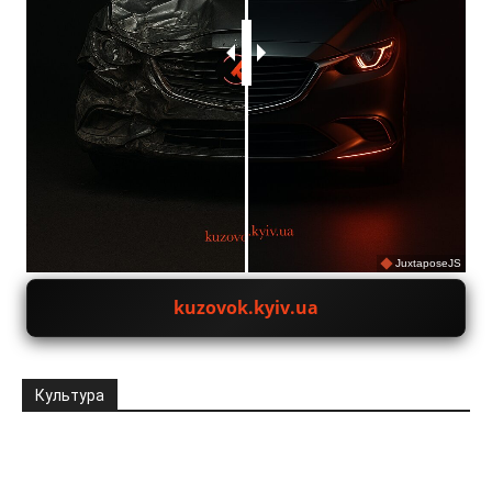
JuxtaposeJS
kuzovok.kyiv.ua
Культура