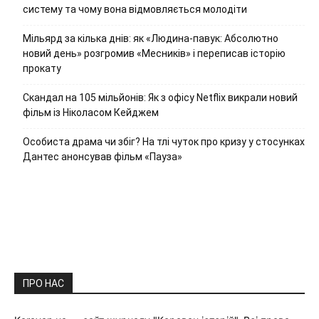
систему та чому вона відмовляється молодіти
Мільярд за кілька днів: як «Людина-павук: Абсолютно
новий день» розгромив «Месників» і переписав історію
прокату
Скандал на 105 мільйонів: Як з офісу Netflix викрали новий
фільм із Ніколасом Кейджем
Особиста драма чи збіг? На тлі чуток про кризу у стосунках
Дантес анонсував фільм «Пауза»
ПРО НАС