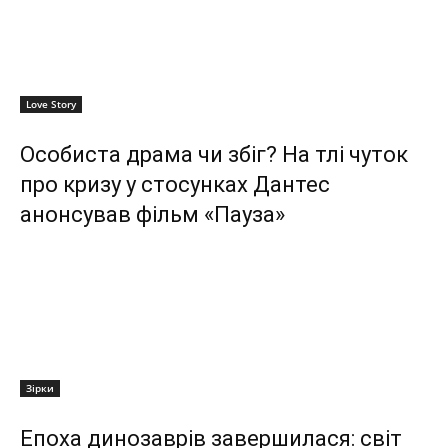
Love Story
Особиста драма чи збіг? На тлі чуток
про кризу у стосунках Дантес
анонсував фільм «Пауза»
Зірки
Епоха динозаврів завершилася: світ