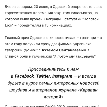
Вчера вечером, 20 июля, в Одесской опере состоялась
торжественная церемония закрытия киносмотра, на
которой были вручены награды – статуэтки “Золотой
Дюк” – победителям в 15 номинациях.
Главный приз Одесского кинофестиваля – гран-при – в
этом году получили сразу два фильма: украинско-
татарский
“Домой”
с
Ахтемом Сейтаблаевым
в
главной роли и грузинский
“А потом мы танцевали”
.
Присоединяйтесь к нам
в
Facebook
,
Twitter
,
Instagram
—
и всегда
будьте в курсе самых интересных новостей
шоубиза и материалов журнала «Караван
историй»
Специальную награду ОМКФ 2019 получил культовый