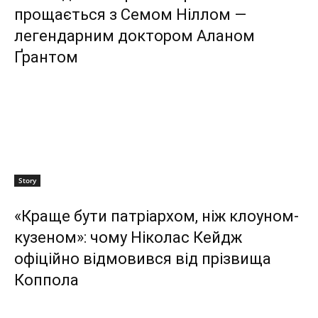
прощається з Семом Ніллом —
легендарним доктором Аланом
Ґрантом
Story
«Краще бути патріархом, ніж клоуном-
кузеном»: чому Ніколас Кейдж
офіційно відмовився від прізвища
Коппола