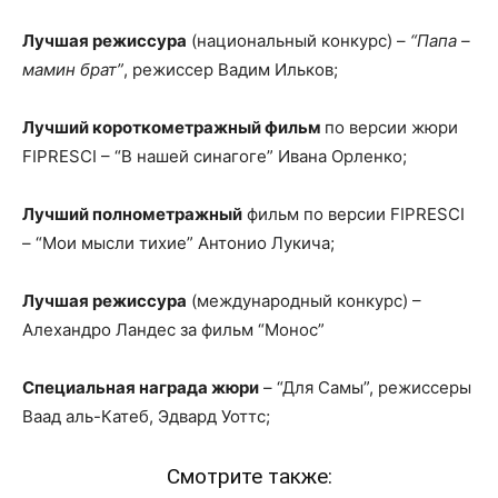
Лучшая режиссура
(национальный конкурс) –
“Папа –
мамин брат”
, режиссер Вадим Ильков;
Лучший короткометражный фильм
по версии жюри
FIPRESCI – “В нашей синагоге” Ивана Орленко;
Лучший полнометражный
фильм по версии FIPRESCI
– “Мои мысли тихие” Антонио Лукича;
Лучшая режиссура
(международный конкурс) –
Алехандро Ландес за фильм “Монос”
Специальная награда жюри
– “Для Самы”, режиссеры
Ваад аль-Катеб, Эдвард Уоттс;
Смотрите также: