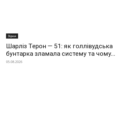
Зірки
Шарліз Терон — 51: як голлівудська
бунтарка зламала систему та чому...
05.08.2026