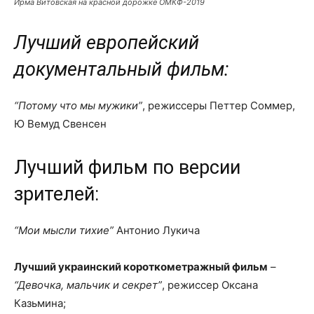
Ирма Витовская на красной дорожке ОМКФ-2019
Лучший европейский
документальный фильм:
“Потому что мы мужики”
, режиссеры Петтер Соммер,
Ю Вемуд Свенсен
Лучший фильм по версии
зрителей:
“Мои мысли тихие”
Антонио Лукича
Лучший украинский короткометражный фильм
–
“Девочка, мальчик и секрет”
, режиссер Оксана
Казьмина;