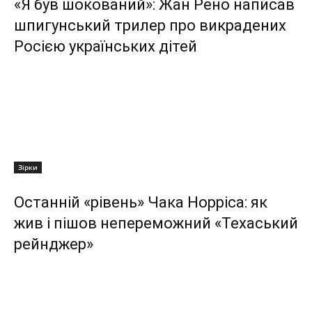
«Я був шокований»: Жан Рено написав
шпигунський трилер про викрадених
Росією українських дітей
Зірки
Останній «рівень» Чака Норріса: як
жив і пішов непереможний «Техаський
рейнджер»