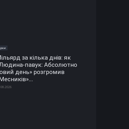
ірки
ільярд за кілька днів: як
Людина-павук: Абсолютно
овий день» розгромив
Месників»...
.08.2026