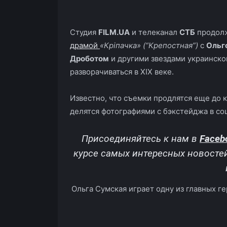
Студия
FILM.UA
и телеканал
СТБ
продолж
драмой
«Кріпачка» (“Крепостная”)
с
Ольг
Дроботом
и другими звездами украинског
разворачиваться в XIX веке.
Известно, что съемки продлятся еще до к
делятся фотографиями с бэкстейджа в со
Присоединяйтесь к нам в
Faceb
курсе самых интересных новосте
Ольга Сумская играет одну из главных г