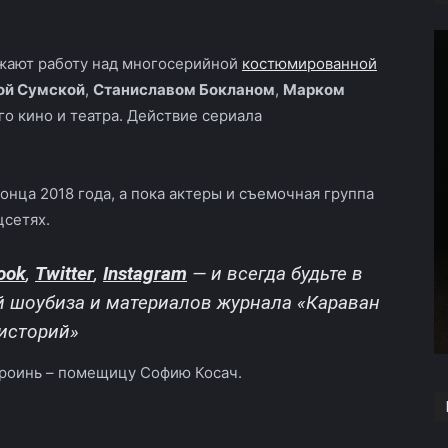
ают работу над многосерийной
костюмированной
ой Сумской
,
Станиславом Бокланом
,
Марком
о кино и театра. Действие сериала
онца 2018 года, а пока актеры и съемочная группа
цсетях.
ook
,
Twitter
,
Instagram
—
и всегда будьте в
й шоубиза и материалов журнала «Караван
историй»
ероинь – помещицу Софию Косач.