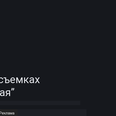
 съемках
ая”
Реклама