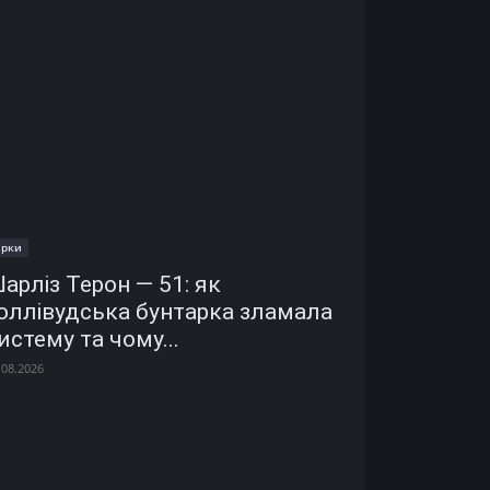
ірки
арліз Терон — 51: як
оллівудська бунтарка зламала
истему та чому...
.08.2026