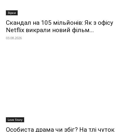
Зірки
Скандал на 105 мільйонів: Як з офісу
Netflix викрали новий фільм...
03.08.2026
Love Story
Особиста драма чи збіг? На тлі чуток