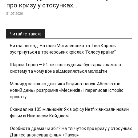
про кризу у стосунках...
31.07.2026
Читайте також
Битва легенд: Наталія Могилевська та Тіна Кароль
зустрінуться в тренерських кріслах “Голосу країни”
Шарліз Терон — 51: як голлівудська бунтарка зламала
систему та чому вона відмовляється молодіти
Мільярд за кілька днів: як «Людина-павук: Абсолютно
новий день» розгромив «Месників» і переписав історію
прокату
Скандал на 105 мільйонів: Як з офісу Netflix викрали новий
фільм із Ніколасом Кейджем
Особиста драма чи збіг? На тлі чуток про кризу у стосунках
Дантес анонсував фільм «Пауза»