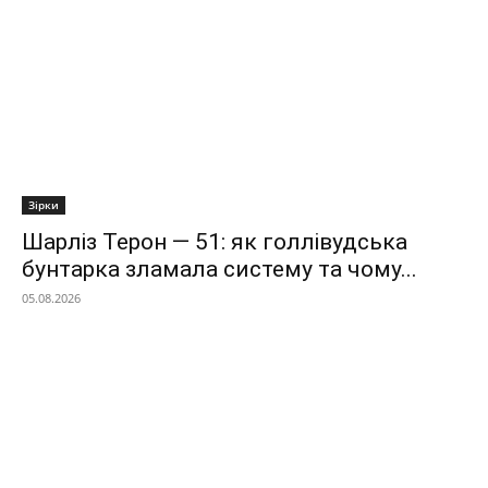
Зірки
Шарліз Терон — 51: як голлівудська
бунтарка зламала систему та чому...
05.08.2026