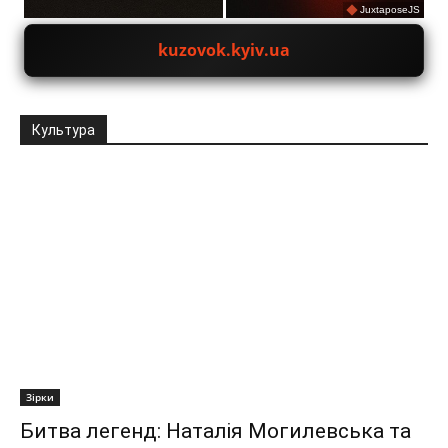
JuxtaposeJS
kuzovok.kyiv.ua
Культура
Зірки
Битва легенд: Наталія Могилевська та