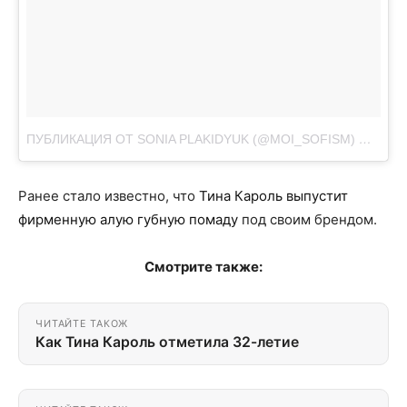
ПУБЛИКАЦИЯ ОТ SONIA PLAKIDYUK (@MOI_SOFISM)
ФЕВ 28 
Ранее стало известно, что
Тина Кароль выпустит
фирменную алую губную помаду
под своим брендом.
Смотрите также:
ЧИТАЙТЕ ТАКОЖ
Как Тина Кароль отметила 32-летие