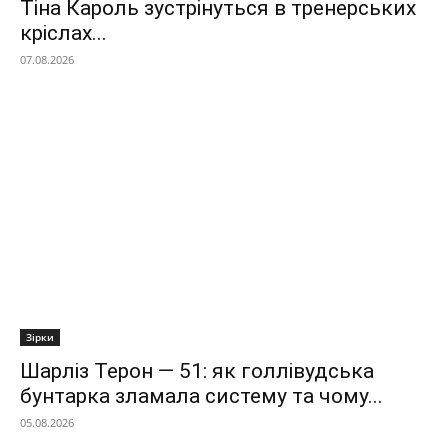
Тіна Кароль зустрінуться в тренерських
кріслах...
07.08.2026
Зірки
Шарліз Терон — 51: як голлівудська
бунтарка зламала систему та чому...
05.08.2026