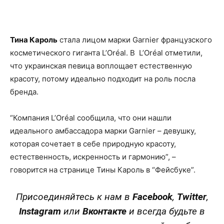
Facebook
X
Telegram
Copy U
Тина Кароль
стала лицом марки Garnier французского
косметического гиганта L’Oréal. В L’Oréal отметили,
что украинская певица воплощает естественную
красоту, потому идеально подходит на роль посла
бренда.
“Компания L’Oréal сообщила, что они нашли
идеального амбассадора марки Garnier – девушку,
которая сочетает в себе природную красоту,
естественность, искренность и гармонию”, –
говорится на странице Тины Кароль в “Фейсбуке”.
Присоединяйтесь к нам в
Facebook
,
Twitter
,
Instagram
или
Вконтакте
и всегда будьте в