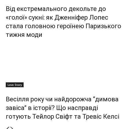
Від екстремального декольте до
«голої» сукні: як Дженніфер Лопес
стала головною героїнею Паризького
тижня моди
Love Story
Весілля року чи найдорожча “димова
завіса” в історії? Що насправді
готують Тейлор Свіфт та Тревіс Келсі