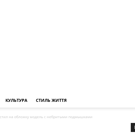
КУЛЬТУРА
СТИЛЬ ЖИТТЯ
естил на обложку модель с небритыми подмышками