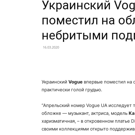
Украинский Vo
поместил на об
небритыми по
16.03.2020
Facebook
X
Telegram
Украинский
Vogue
впервые поместил на 
практически голой грудью.
“Апрельский номер Vogue UA исследует 
обложке — музыкант, актриса, модель
Ка
харизматичная, – в откровенном платье D
своими коллекциями открыто поддерживае