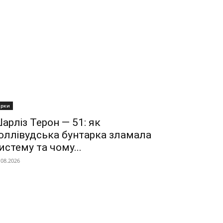
ірки
арліз Терон — 51: як
оллівудська бунтарка зламала
истему та чому...
.08.2026