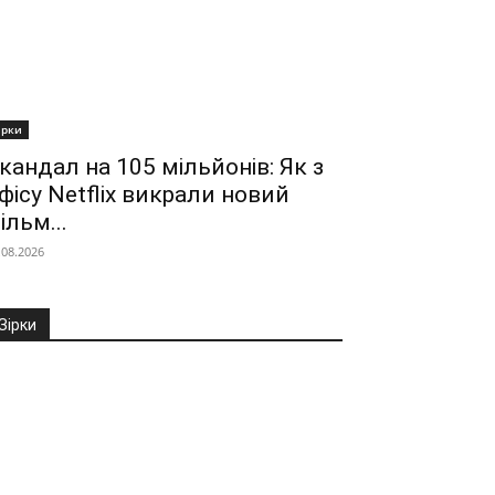
ірки
кандал на 105 мільйонів: Як з
фісу Netflix викрали новий
ільм...
.08.2026
Зірки