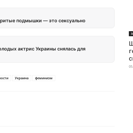
бритые подмышки — это сексуально
З
Ш
лодых актрис Украины снялась для
г
с
05
вости
Украина
феминизм