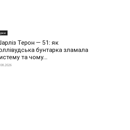
ірки
арліз Терон — 51: як
оллівудська бунтарка зламала
истему та чому...
.08.2026