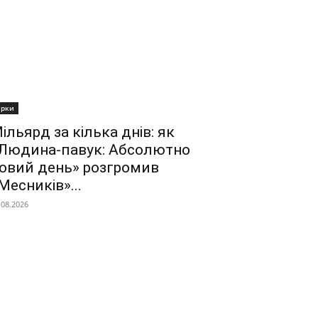
ірки
ільярд за кілька днів: як
Людина-павук: Абсолютно
овий день» розгромив
Месників»...
.08.2026