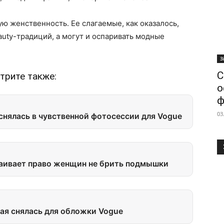
ю женственность. Ее слагаемые, как оказалось,
uty-традиций, а могут и оспаривать модные
З
С
трите также:
о
ф
03
снялась в чувственной фотосессии для Vogue
таивает право женщин не брить подмышки
ая снялась для обложки Vogue