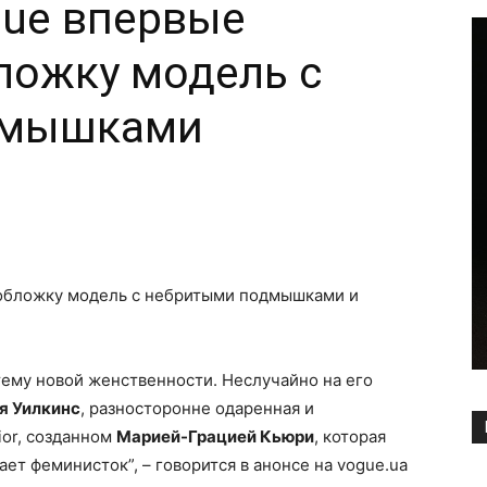
gue впервые
ложку модель с
дмышками
Copy URL
обложку модель с небритыми подмышками и
тему новой женственности. Неслучайно на его
я Уилкинс
, разносторонне одаренная и
ior, созданном
Марией-Грацией Кьюри
, которая
т феминисток”, – говорится в анонсе на vogue.ua