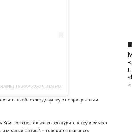
З
М
«
н
«
04
RAINE)
16 МАР 2020 В 3:03 PDT
естить на обложке девушку с неприкрытыми
 Каи – это не только вызов пуританству и символ
, и модный фетиш”, – говорится в анонсе.