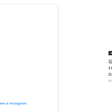
З
Ш
г
с
05
ию в Instagram