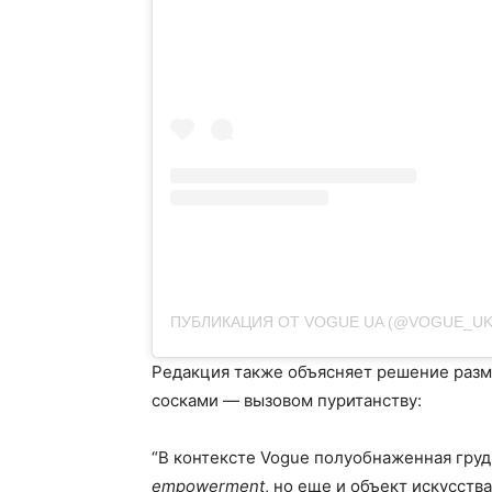
ПУБЛИКАЦИЯ ОТ VOGUE UA (@VOGUE_UK
Редакция также объясняет решение разм
сосками — вызовом пуританству:
“В контексте Vogue полуобнаженная грудь
empowerment
, но еще и объект искусства