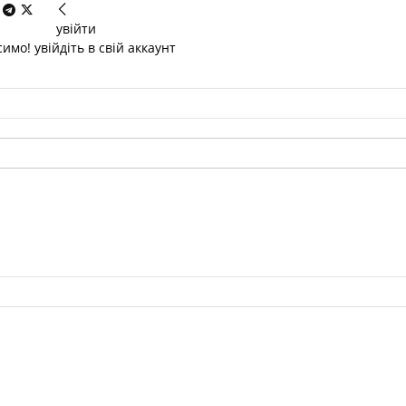
увійти
имо! увійдіть в свій аккаунт