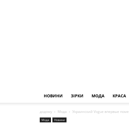
НОВИНИ
ЗІРКИ
МОДА
КРАСА
додому
Мода
Украинский Vogue впервые пом
Мода
Новини