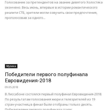
Голосование за претендентов на звание девятого Холостяка
окончено. Весь июнь, впервые в истории романтического
реалити СТБ, зрители могли озвучить свои предпочтения,
проголосовав за одного...
Музика
Победители первого полуфинала
Евровидения-2018
09.05.2018
В Лиссабоне состоялся первый полуфинал Евровидения-2018.
По результатам голосования жюри и телезрителей из 19
стран-участниц в финал были отобраны только десять.
Победителями первого полуфинала стали: ...