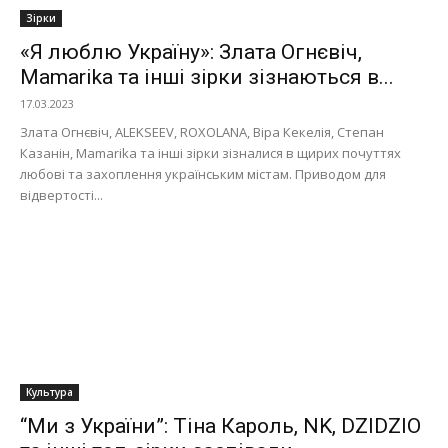
Зірки
«Я люблю Україну»: Злата Огнєвіч,
Mamarika та інші зірки зізнаються в...
17.03.2023
Злата Огнєвіч, ALEKSEEV, ROXOLANA, Віра Кекелія, Степан
Казанін, Mamarika та інші зірки зізналися в щирих почуттях
любові та захоплення українським містам. Приводом для
відвертості...
Культура
“Ми з України”: Тіна Кароль, NK, DZIDZIO