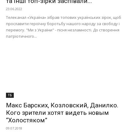
та інші топ-зірки заспівали...
23.06.2022
Телеканал «Україна» зібрав топових українських зірок, щоб
прославити героїчну боротьбу нашого народу за свободу і
перемогу. "Ми з України" - пісня незламності. До створення
патріотичного...
ТБ
Макс Барских, Козловский, Данилко.
Кого зрители хотят видеть новым
“Холостяком”
09.07.2018