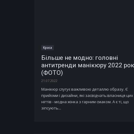
Краса
Більше не модно: головні
антитренди манікюру 2022 рок
(ФОТО)
21.07.2022
Манікюр слугує важливою деталлю образу. Є
прийоми і дизайни, які засвідчать:власниця цих
нігтів - модна жінка з гарним смаком. А є ті, що
зіпсують...