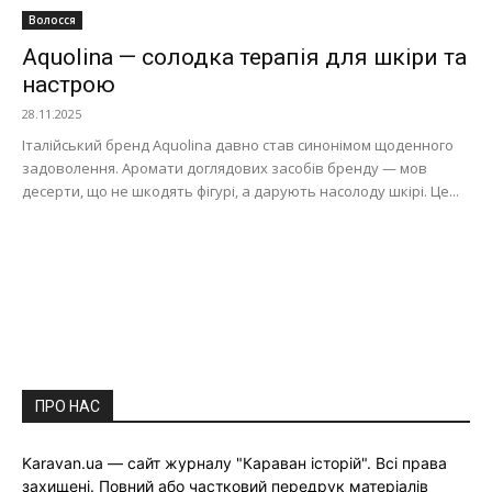
Волосся
Aquolina — солодка терапія для шкіри та
настрою
28.11.2025
Італійський бренд Aquolina давно став синонімом щоденного
задоволення. Аромати доглядових засобів бренду — мов
десерти, що не шкодять фігурі, а дарують насолоду шкірі. Це...
ПРО НАС
Karavan.ua — сайт журналу "Караван історій". Всі права
захищені. Повний або частковий передрук матеріалів