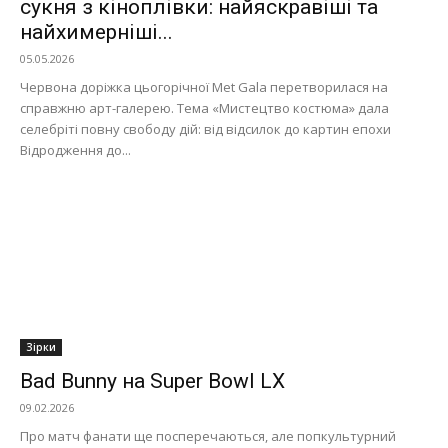
сукня з кіноплівки: найяскравіші та
найхимерніші...
05.05.2026
Червона доріжка цьогорічної Met Gala перетворилася на
справжню арт-галерею. Тема «Мистецтво костюма» дала
селебріті повну свободу дій: від відсилок до картин епохи
Відродження до...
Зірки
Bad Bunny на Super Bowl LX
09.02.2026
Про матч фанати ще посперечаються, але попкультурний