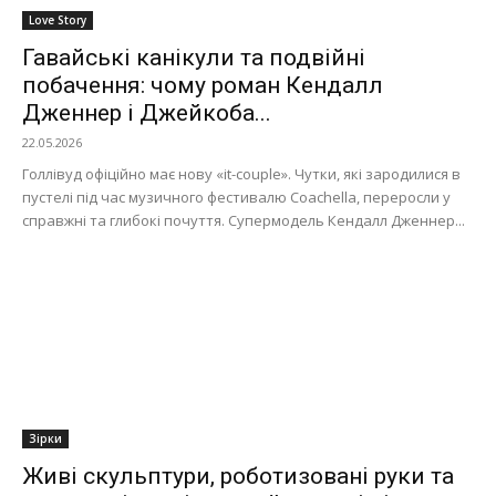
Love Story
Гавайські канікули та подвійні
побачення: чому роман Кендалл
Дженнер і Джейкоба...
22.05.2026
Голлівуд офіційно має нову «it-couple». Чутки, які зародилися в
пустелі під час музичного фестивалю Coachella, переросли у
справжні та глибокі почуття. Супермодель Кендалл Дженнер...
Зірки
Живі скульптури, роботизовані руки та