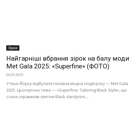
Зірки
Найгарніші вбрання зірок на балу моди
Met Gala 2025: «Superfine» (ФОТО)
06.05.2025
У Нью-Йорку відбулася головна модна подія року — Met Gala
2025. Цьогорічна тема — «Superfine: Tailoring Black Style», що
стала справжнім святом Black dandyism,...