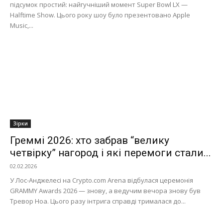
підсумок простий: найгучніший момент Super Bowl LX —
Halftime Show. Цього року шоу було презентовано Apple
Music,...
Зірки
Греммі 2026: хто забрав “велику
четвірку” нагород і які перемоги стали...
02.02.2026
У Лос-Анджелесі на Crypto.com Arena відбулася церемонія
GRAMMY Awards 2026 — знову, а ведучим вечора знову був
Тревор Ноа. Цього разу інтрига справді трималася до...