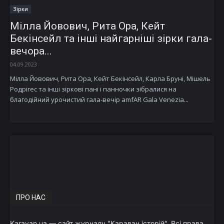
Зірки
Мілла Йовович, Рита Ора, Кейт
Бекінсейл та інші найгарніші зірки гала-
вечора...
04.09.2023
Мілла Йовович, Рита Ора, Кейт Бекінсейл, Карла Бруні, Мішель
Родрігес та інші зіркові пані і панночки зібралися на
благодійний урочистий гала-вечір amfAR Gala Venezia...
ПРО НАС
Karavan.ua — сайт журналу "Караван історій". Всі права