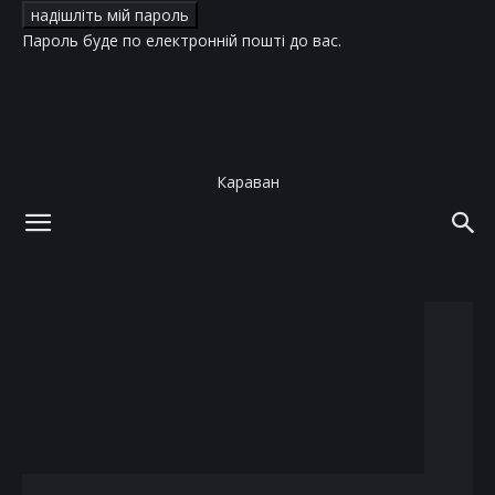
Пароль буде по електронній пошті до вас.
Караван
додому
теги
Барбара Меєр
тег: Барбара Меєр