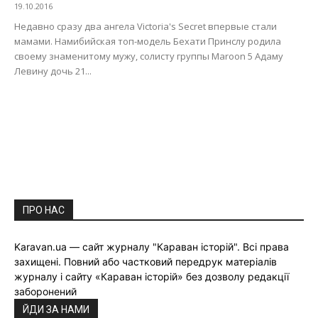
19.10.2016
Недавно сразу два ангела Victoria's Secret впервые стали
мамами. Намибийская топ-модель Бехати Принслу родила
своему знаменитому мужу, солисту группы Maroon 5 Адаму
Левину дочь 21...
ПРО НАС
Karavan.ua — сайт журналу "Караван історій". Всі права
захищені. Повний або частковий передрук матеріалів
журналу і сайту «Караван історій» без дозволу редакції
заборонений
ЙДИ ЗА НАМИ