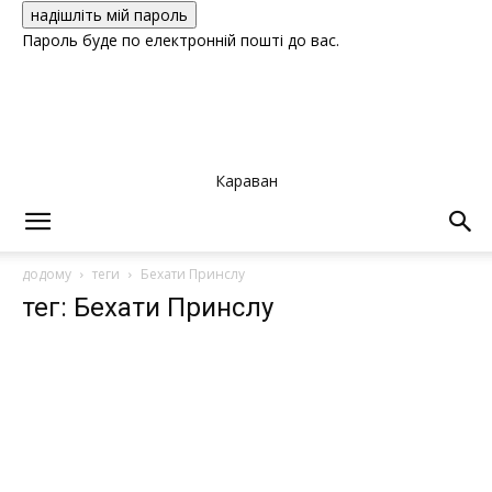
Пароль буде по електронній пошті до вас.
Караван
додому
теги
Бехати Принслу
тег: Бехати Принслу