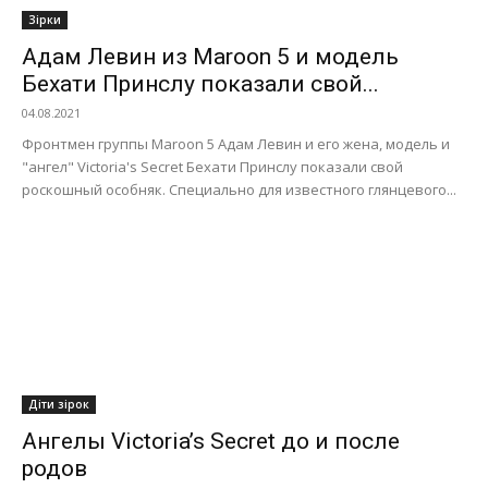
Зірки
Адам Левин из Maroon 5 и модель
Бехати Принслу показали свой...
04.08.2021
Фронтмен группы Maroon 5 Адам Левин и его жена, модель и
"ангел" Victoria's Secret Бехати Принслу показали свой
роскошный особняк. Специально для известного глянцевого...
Діти зірок
Ангелы Victoria’s Secret до и после
родов