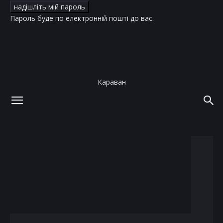
Пароль буде по електронній пошті до вас.
Караван
додому
теги
бейсболки
тег: бейсболки