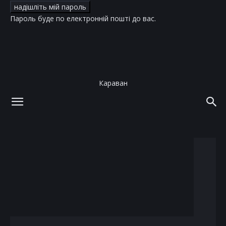
Пароль буде по електронній пошті до вас.
Караван
додому
теги
Болгарія
тег: Болгарія