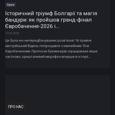
Зірки
Історичний тріумф Болгарії та магія
бандури: як пройшов гранд-фінал
Євробачення-2026 і...
17.05.2026
Це була ніч непередбачуваних розв'язок! 16 травня
австрійський Відень попрощався з ювілейним 70-м
Євробаченням. Прогнози букмекерів спрацювали лише
частково, кришталевий мікрофон вперше в історії...
ПРО НАС