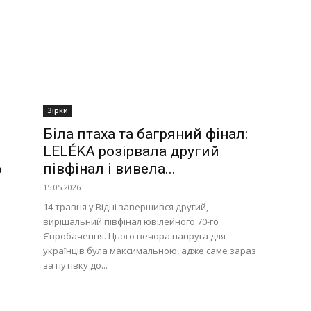
Зірки
Біла птаха та багряний фінал:
LELÉKA розірвала другий
6
півфінал і вивела...
15.05.2026
14 травня у Відні завершився другий,
вирішальний півфінал ювілейного 70-го
Євробачення. Цього вечора напруга для
українців була максимальною, адже саме зараз
за путівку до...