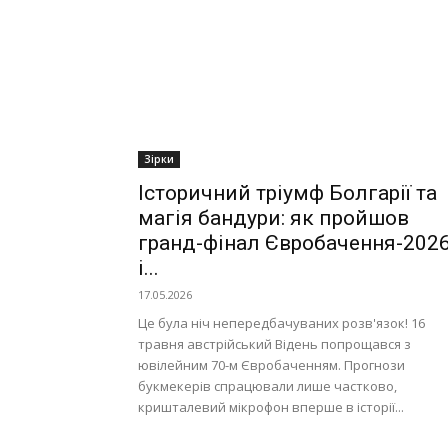
Зірки
Історичний тріумф Болгарії та
магія бандури: як пройшов
гранд-фінал Євробачення-202
і...
17.05.2026
Це була ніч непередбачуваних розв'язок! 16
травня австрійський Відень попрощався з
ювілейним 70-м Євробаченням. Прогнози
букмекерів спрацювали лише частково,
кришталевий мікрофон вперше в історії...