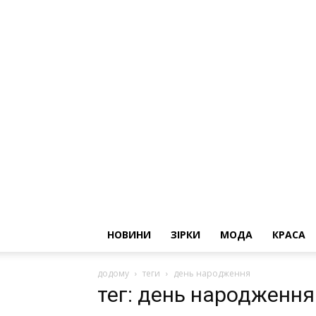
НОВИНИ
ЗІРКИ
МОДА
КРАСА
додому
теги
день народження
тег: день народження