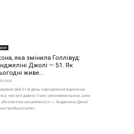
ірки
кона, яка змінила Голлівуд:
нджеліні Джолі — 51. Як
ьогодні живе...
.06.2026
червня свій 51-й день народження відзначає
нка, чиє ім'я давно стало синонімом краси, сили
 абсолютної незалежності — Анджеліна Джолі.
на пройшла шлях...