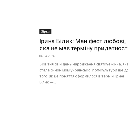
Зірки
Ірина Білик: Маніфест любові,
яка не має терміну придатност
06.04.2026
6 квітня свій день народження святкує жінка, як
стала синонімом української поп-культури ще д
того, як це поняття оформилося в термін. Ірині
Білик —...