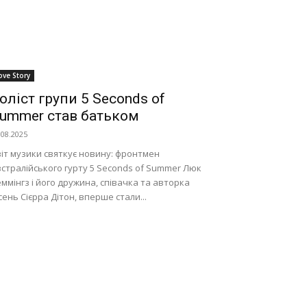
ove Story
оліст групи 5 Seconds of
ummer став батьком
.08.2025
іт музики святкує новину: фронтмен
стралійського гурту 5 Seconds of Summer Люк
ммінгз і його дружина, співачка та авторка
сень Сієрра Дітон, вперше стали...