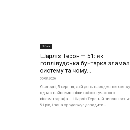
Зірки
Шарліз Терон — 51: як
голлівудська бунтарка зламал
систему та чому...
05.08.2026
Сьогодні, 5 серпня, свій день народження святк
одна з найвпливовіших жінок сучасного
кінематографа — Шарліз Терон. Їй виповнюєтьс
51 рік, і вона продовжує доводити...