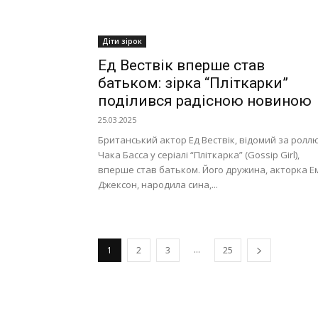
Діти зірок
Ед Вествік вперше став
батьком: зірка “Пліткарки”
поділився радісною новиною
25.03.2025
Британський актор Ед Вествік, відомий за ролл
Чака Басса у серіалі “Пліткарка” (Gossip Girl),
вперше став батьком. Його дружина, акторка Е
Джексон, народила сина,...
...
1
2
3
25