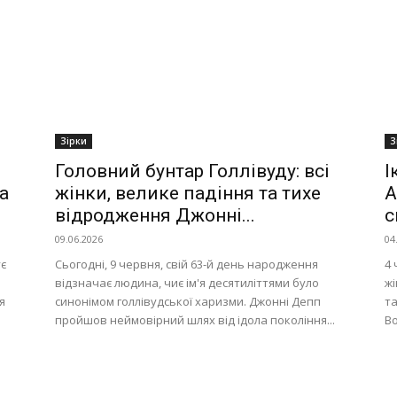
Зірки
З
Головний бунтар Голлівуду: всі
І
а
жінки, велике падіння та тихе
А
відродження Джонні...
с
09.06.2026
04
ує
Сьогодні, 9 червня, свій 63-й день народження
4 
відзначає людина, чиє ім'я десятиліттями було
жі
я
синонімом голлівудської харизми. Джонні Депп
та
пройшов неймовірний шлях від ідола покоління...
Во