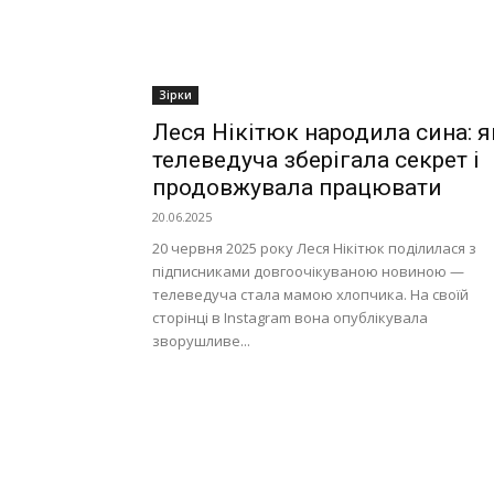
Зірки
Леся Нікітюк народила сина: я
телеведуча зберігала секрет і
продовжувала працювати
20.06.2025
20 червня 2025 року Леся Нікітюк поділилася з
підписниками довгоочікуваною новиною —
телеведуча стала мамою хлопчика. На своїй
сторінці в Instagram вона опублікувала
зворушливе...