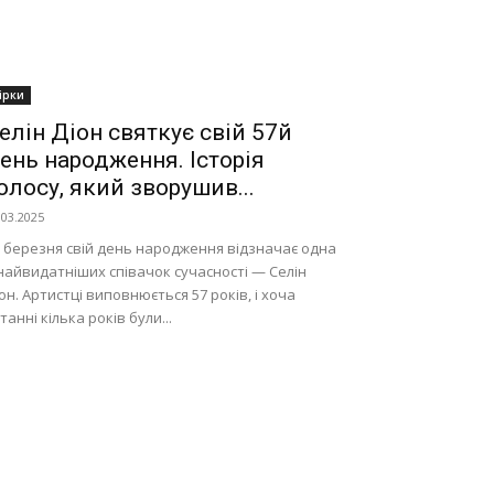
ірки
елін Діон святкує свій 57й
ень народження. Історія
олосу, який зворушив...
.03.2025
 березня свій день народження відзначає одна
найвидатніших співачок сучасності — Селін
он. Артистці виповнюється 57 років, і хоча
танні кілька років були...