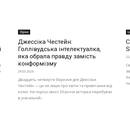
Зірки
L
Джессіка Честейн:
С
і
Голлівудська інтелектуалка,
S
яка обрала правду замість
25
конформізму
а
Св
о
ав
24.03.2026
Хе
Двадцять четверте березня для Джессіки
пі
Честейн — це не лише про квіти та привітання від
колег. На порозі свого 50-річчя акторка перебуває
в унікальній...