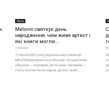
Зірки
З
к
Melovin святкує день
С
народження: чим живе артист і
д
які книги могли...
г
11.04.2025
30
11 квітня 2025 року українському співакові
30
MELOVIN виповнюється 28 років. За сценічним
з 
образом — яскравим, містичним і сміливим —
Ді
стоїть Костянтин Бочаров, артист, який...
ос