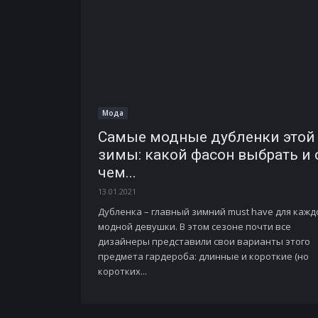
Мода
Самые модные дубленки этой
зимы: какой фасон выбрать и 
чем...
13.01.2021
Дубленка – главный зимний must have для кажд
модной девушки. В этом сезоне почти все
дизайнеры представили свои варианты этого
предмета гардероба: длинные и короткие (но
коротких...