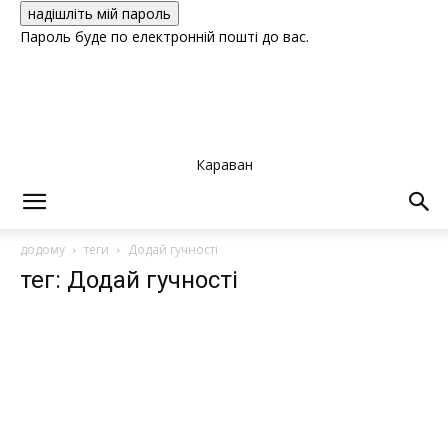
Пароль буде по електронній пошті до вас.
Караван
додому
теги
Додай гучності
тег: Додай гучності