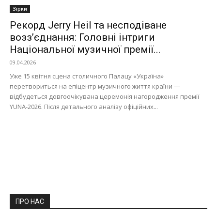
Зірки
Рекорд Jerry Heil та несподіване
возз’єднання: Головні інтриги
Національної музичної премії...
09.04.2026
Уже 15 квітня сцена столичного Палацу «Україна»
перетвориться на епіцентр музичного життя країни —
відбудеться довгоочікувана церемонія нагородження премії
YUNA-2026. Після детального аналізу офіційних...
ПРО НАС