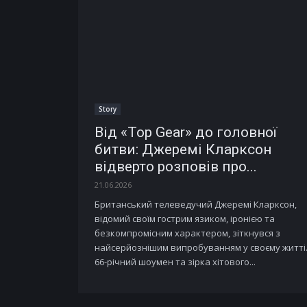
Story
Від «Top Gear» до головної
битви: Джеремі Кларксон
відверто розповів про...
21.06.2026
Британський телеведучий Джеремі Кларксон,
відомий своїм гострим язиком, іронією та
безкомпромісним характером, зіткнувся з
найсерйознішим випробуванням у своєму житті
66-річний шоумен та зірка хітового...