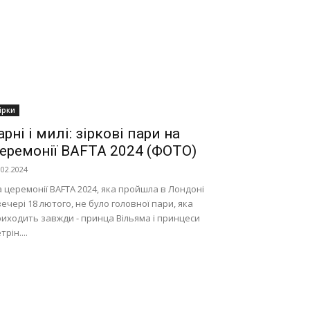
ірки
арні і милі: зіркові пари на
еремонії BAFTA 2024 (ФОТО)
.02.2024
 церемонії BAFTA 2024, яка пройшла в Лондоні
ечері 18 лютого, не було головної пари, яка
иходить завжди - принца Вільяма і принцеси
трін....