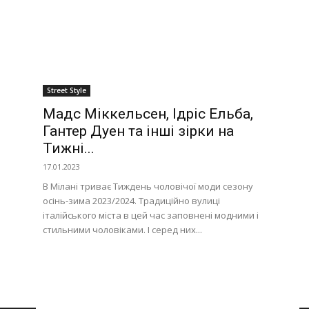
Street Style
Мадс Міккельсен, Ідріс Ельба,
Гантер Дуен та інші зірки на
Тижні...
17.01.2023
В Мілані триває Тиждень чоловічої моди сезону
осінь-зима 2023/2024. Традиційно вулиці
італійського міста в цей час заповнені модними і
стильними чоловіками. І серед них...