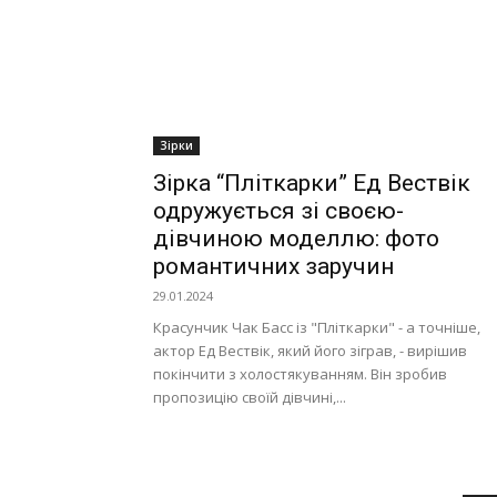
Зірки
Зірка “Пліткарки” Ед Вествік
одружується зі своєю-
дівчиною моделлю: фото
романтичних заручин
29.01.2024
Красунчик Чак Басс із "Пліткарки" - а точніше,
актор Ед Вествік, який його зіграв, - вирішив
покінчити з холостякуванням. Він зробив
пропозицію своїй дівчині,...