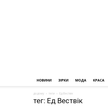
НОВИНИ
ЗІРКИ
МОДА
КРАСА
додому
теги
Ед Вествік
тег: Ед Вествік