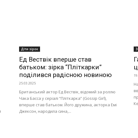
Діти зірок
З
Ед Вествік вперше став
Г
батьком: зірка “Пліткарки”
ц
поділився радісною новиною
19
25.03.2025
На
вв
Британський актор Ед Вествік, відомий за роллю
пр
Чака Басса у серіалі “Пліткарка” (Gossip Girl),
Ке
вперше став батьком. Його дружина, акторка Емі
и
Джексон, народила сина,...