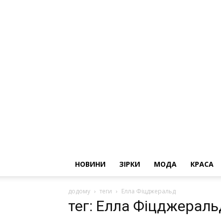
НОВИНИ
ЗІРКИ
МОДА
КРАСА
додому
теги
Елла Фіцджеральд
тег: Елла Фіцджераль