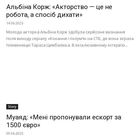
Альбіна Корж: «Акторство — це не
робота, а спосіб дихати»
14.06.2025
Молода акторка Альбіна Корж здобула серйозне визнання
після виходу серіалу «Кохання і полум’я» на СТБ, де вона зіграла
племінницю Тараса Цимбалюка. В ексклюзивному інтерв’ю...
Story
Муаяд: «Мені пропонували ескорт за
1500 євро»
09.06.2025