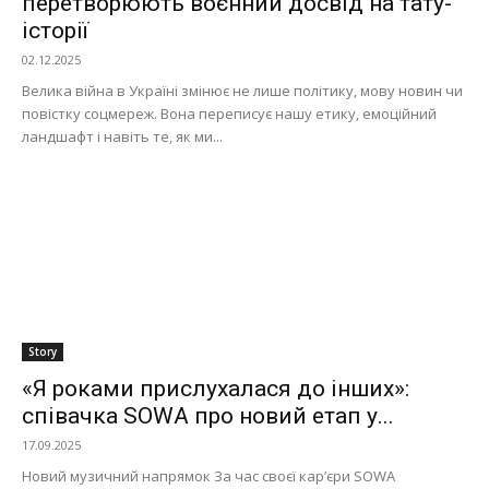
перетворюють воєнний досвід на тату-
історії
02.12.2025
Велика війна в Україні змінює не лише політику, мову новин чи
повістку соцмереж. Вона переписує нашу етику, емоційний
ландшафт і навіть те, як ми...
Story
«Я роками прислухалася до інших»:
співачка SOWA про новий етап у...
17.09.2025
Новий музичний напрямок За час своєї кар’єри SOWA