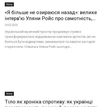
Story
«Я більше не озираюся назад»: велике
інтерв’ю Уляни Ройс про самотність,...
26.02.2026
Український музичний простір продовжує стрімко
трансформуватися, відкриваючи нам імена артистів, які не
бояться бути відвертими, змінюватися та ламати застарілі
стереотипи. Співачка Уляна Ройс сьогодні...
Story
Тіло як хроніка спротиву: як українці