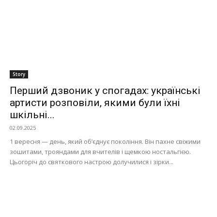
Story
Перший дзвоник у спогадах: українські
артисти розповіли, якими були їхні
шкільні...
02.09.2025
1 вересня — день, який об’єднує покоління. Він пахне свіжими
зошитами, трояндами для вчителів і щемкою ностальгією.
Цьогоріч до святкового настрою долучилися і зірки...