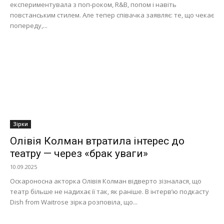
експериментувала з поп-роком, R&B, попом і навіть
повстанським стилем. Але тепер співачка заявляє: те, що чекає
попереду,...
Зірки
Олівія Колман втратила інтерес до
театру — через «брак уваги»
10.09.2025
Оскароносна акторка Олівія Колман відверто зізналася, що
театр більше не надихає її так, як раніше. В інтерв’ю подкасту
Dish from Waitrose зірка розповіла, що...