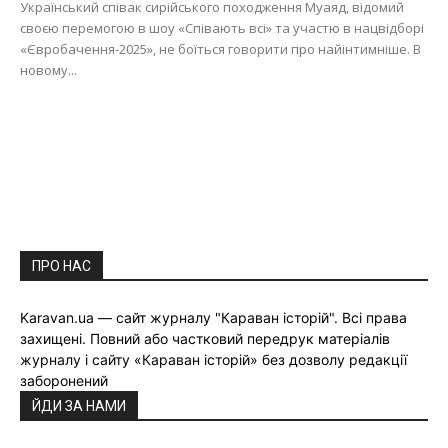
Український співак сирійського походження Муаяд, відомий
своєю перемогою в шоу «Співають всі» та участю в нацвідборі
«Євробачення-2025», не боїться говорити про найінтимніше. В
новому...
ПРО НАС
Karavan.ua — сайт журналу "Караван історій". Всі права
захищені. Повний або частковий передрук матеріалів
журналу і сайту «Караван історій» без дозволу редакції
заборонений
ЙДИ ЗА НАМИ