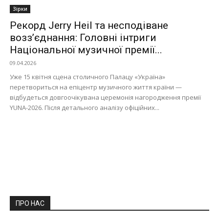
Зірки
Рекорд Jerry Heil та несподіване
возз’єднання: Головні інтриги
Національної музичної премії...
09.04.2026
Уже 15 квітня сцена столичного Палацу «Україна»
перетвориться на епіцентр музичного життя країни —
відбудеться довгоочікувана церемонія нагородження премії
YUNA-2026. Після детального аналізу офіційних...
ПРО НАС