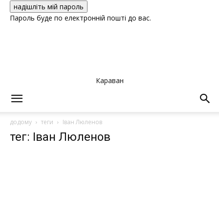
Пароль буде по електронній пошті до вас.
Караван
додому
теги
Іван Люленов
тег: Іван Люленов