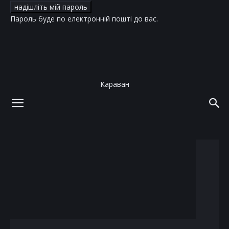
Пароль буде по електронній пошті до вас.
Караван
додому
теги
Янина Соколова
тег: Янина Соколова