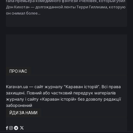
гала-премьера комедийного фэнтези «Человек, который убил
Дон Кихота» — долгожданной ленты Терри Гиллиама, которую
он снимал более...
ПРО НАС
Karavan.ua — сайт журналу "Караван історій". Всі права
захищені. Повний або частковий передрук матеріалів
журналу і сайту «Караван історій» без дозволу редакції
заборонений
ЙДИ ЗА НАМИ