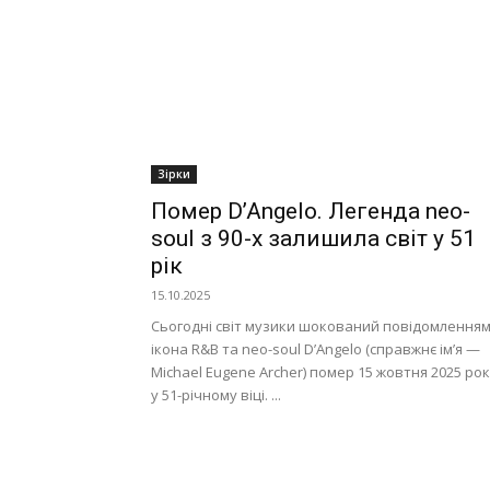
Зірки
Помер D’Angelo. Легенда neo-
soul з 90-х залишила світ у 51
рік
15.10.2025
Сьогодні світ музики шокований повідомленням
ікона R&B та neo-soul D’Angelo (справжнє ім’я —
Michael Eugene Archer) помер 15 жовтня 2025 ро
у 51-річному віці. ...