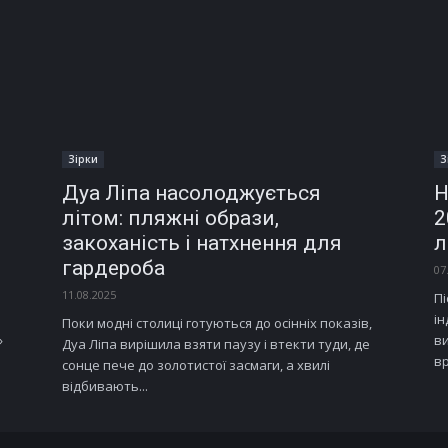
Зірки
З
Дуа Ліпа насолоджується
Н
літом: пляжні образи,
2
закоханість і натхнення для
л
гардероба
07
11.08.2025
П
ін
Поки модні столиці готуються до осінніх показів,
»
ви
Дуа Ліпа вирішила взяти паузу і втекти туди, де
вр
сонце пече до золотистої засмаги, а хвилі
відбивають...