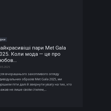
ірки
айкрасивіші пари Met Gala
025. Коли мода — це про
юбов...
.05.2025
ісля вчорашнього захопливого огляду
дивідуальних образів Met Gala 2025, ми
рішили піти далі й звернути увагу на тих, хто
ажав не лише своїм стилем,...