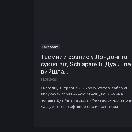
Love Story
Таємний розпис у Лондоні та
сукня від Schiaparelli: Дуа Ліпа
вийшла...
31.05.2026
Сьогодні, 31 травня 2026 року, світові таблоїди
вибухнули справжньою сенсацією: 30-річна
попдіва Дуа Ліпа та зірка «Фантастичних звірів
Каллум Тернер офіційно стали чоловіком і...