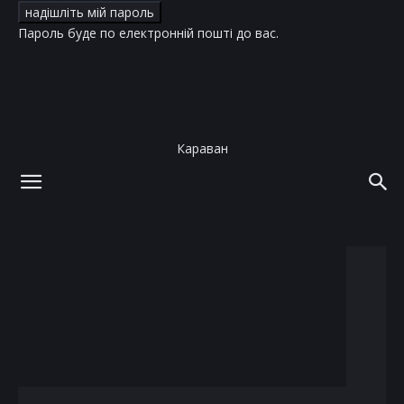
Пароль буде по електронній пошті до вас.
Караван
додому
теги
Хардкіс
тег: Хардкіс