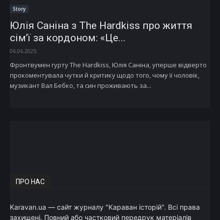
Story
Юлія Саніна з The Hardkiss про життя
сім’ї за кордоном: «Це...
06.06.2025
Фронтвумен гурту The Hardkiss, Юлія Саніна, уперше відверто
прокоментувала чутки й критику щодо того, чому її чоловік,
музикант Вал Бебко, та син проживають за...
ПРО НАС
Karavan.ua — сайт журналу "Караван історій". Всі права
захищені. Повний або частковий передрук матеріалів