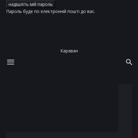
Пароль буде по електронній пошті до вас.
Караван
додому
теги
китайский гороскоп
тег: китайский гороскоп