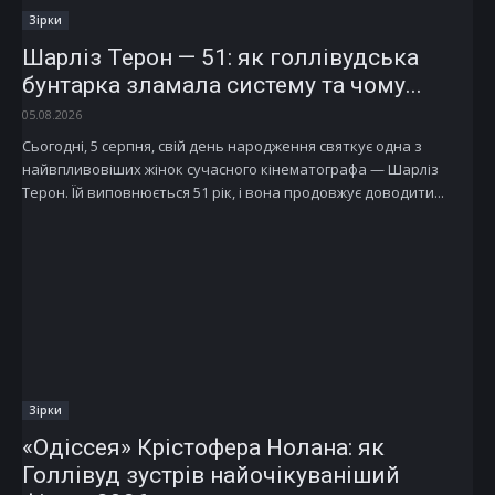
Зірки
Шарліз Терон — 51: як голлівудська
бунтарка зламала систему та чому...
05.08.2026
Сьогодні, 5 серпня, свій день народження святкує одна з
найвпливовіших жінок сучасного кінематографа — Шарліз
Терон. Їй виповнюється 51 рік, і вона продовжує доводити...
Зірки
«Одіссея» Крістофера Нолана: як
Голлівуд зустрів найочікуваніший