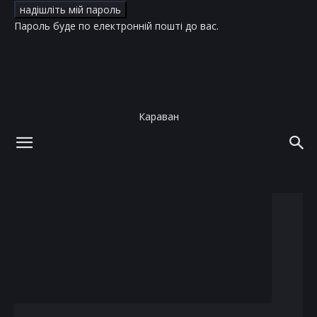
Пароль буде по електронній пошті до вас.
Караван
додому
теги
Кристофер Нолан
тег: Кристофер Нолан