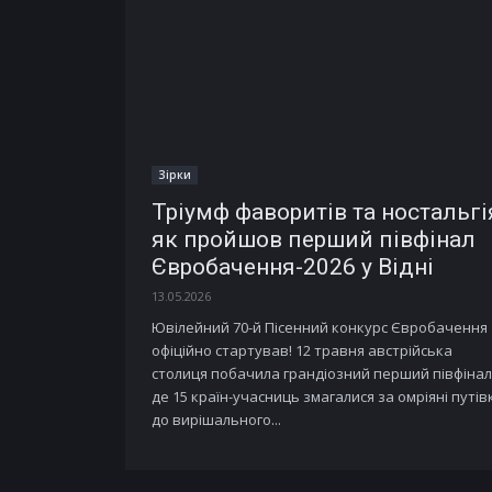
Зірки
Тріумф фаворитів та ностальгі
як пройшов перший півфінал
Євробачення-2026 у Відні
13.05.2026
Ювілейний 70-й Пісенний конкурс Євробачення
офіційно стартував! 12 травня австрійська
столиця побачила грандіозний перший півфінал
де 15 країн-учасниць змагалися за омріяні путів
до вирішального...